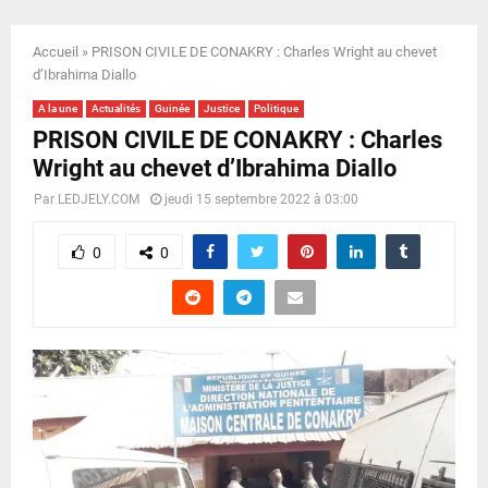
E
Accueil
»
PRISON CIVILE DE CONAKRY : Charles Wright au chevet
N
d’Ibrahima Diallo
A la une
Actualités
Guinée
Justice
Politique
U
PRISON CIVILE DE CONAKRY : Charles
Wright au chevet d’Ibrahima Diallo
Par
LEDJELY.COM
jeudi 15 septembre 2022 à 03:00
0
0