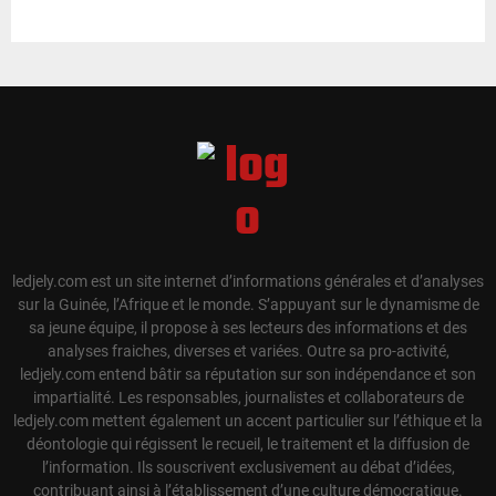
ledjely.com est un site internet d’informations générales et d’analyses
sur la Guinée, l’Afrique et le monde. S’appuyant sur le dynamisme de
sa jeune équipe, il propose à ses lecteurs des informations et des
analyses fraiches, diverses et variées. Outre sa pro-activité,
ledjely.com entend bâtir sa réputation sur son indépendance et son
impartialité. Les responsables, journalistes et collaborateurs de
ledjely.com mettent également un accent particulier sur l’éthique et la
déontologie qui régissent le recueil, le traitement et la diffusion de
l’information. Ils souscrivent exclusivement au débat d’idées,
contribuant ainsi à l’établissement d’une culture démocratique.