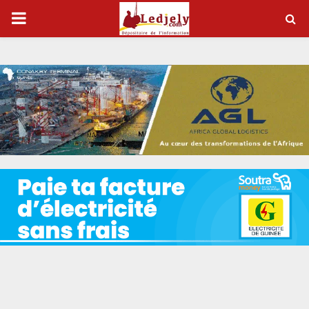
P
R
I
M
A
R
Y
M