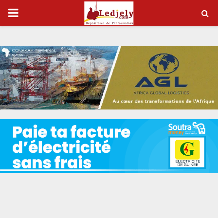
P
R
I
M
A
R
Y
M