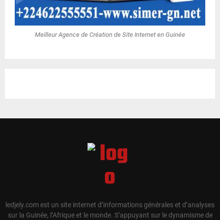
Meilleur Agence de Création de Site Internet en Guinée
ledjely.com est un site internet d’informations générales et d’analyses
sur la Guinée, l’Afrique et le monde. S’appuyant sur le dynamisme de