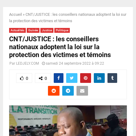
E
Accueil
»
CNT/JUSTICE : les conseillers nationaux adoptent la loi sur
N
la protection des victimes et témoins
Actualités
Guinée
Justice
Politique
U
CNT/JUSTICE : les conseillers
nationaux adoptent la loi sur la
protection des victimes et témoins
Par
LEDJELY.COM
samedi 24 septembre 2022 à 09:22
0
0