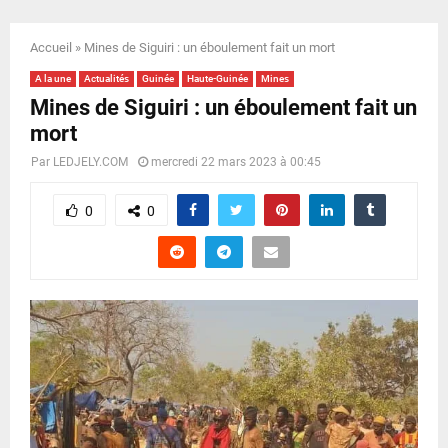
E
Accueil
»
Mines de Siguiri : un éboulement fait un mort
N
A la une
Actualités
Guinée
Haute-Guinée
Mines
Mines de Siguiri : un éboulement fait un
U
mort
Par
LEDJELY.COM
mercredi 22 mars 2023 à 00:45
0
0