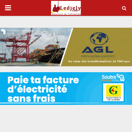
P
R
I
M
A
R
Y
M