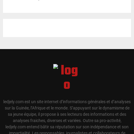
ledjely.com est un site internet d’informations générales et d’analyses
sur la Guinée, l’Afrique et le monde. S’appuyant sur le dynamisme de
sa jeune équipe, il propose à ses lecteurs des informations et des
analyses fraiches, diverses et variées. Outre sa pro-activité,
ledjely.com entend bâtir sa réputation sur son indépendance et son
impartialité. Les responsables, journalistes et collaborateurs de