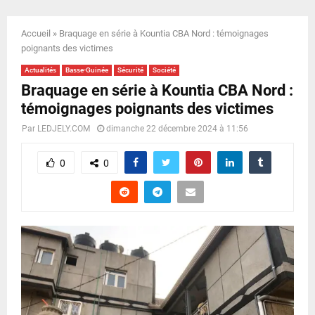
E
Accueil
»
Braquage en série à Kountia CBA Nord : témoignages
N
poignants des victimes
Actualités
Basse-Guinée
Sécurité
Société
U
Braquage en série à Kountia CBA Nord :
témoignages poignants des victimes
Par
LEDJELY.COM
dimanche 22 décembre 2024 à 11:56
0
0