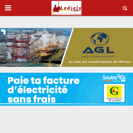
P
R
I
M
A
R
Y
M