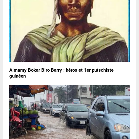
Almamy Bokar Biro Barry : héros et 1er putschiste
guinéen