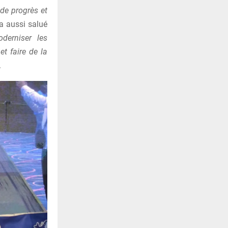
 de progrès et
l a aussi salué
derniser les
et faire de la
.