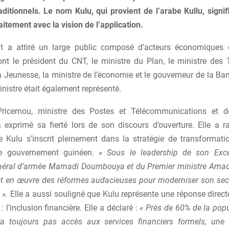
aditionnels. Le nom Kulu, qui provient de l’arabe Kullu, signi
aitement avec la vision de l’application.
 a attiré un large public composé d’acteurs économiques e
ont le président du CNT, le ministre du Plan, le ministre des T
a Jeunesse, la ministre de l’économie et le gouverneur de la Ba
nistre était également représenté.
ricemou, ministre des Postes et Télécommunications et d
 exprimé sa fierté lors de son discours d’ouverture. Elle a r
 Kulu s’inscrit pleinement dans la stratégie de transformat
le gouvernement guinéen.
« Sous le leadership de son Exce
néral d’armée Mamadi Doumbouya et du Premier ministre Ama
t en œuvre des réformes audacieuses pour moderniser son sect
 ».
Elle a aussi souligné que Kulu représente une réponse direct
 l’inclusion financière. Elle a déclaré :
« Près de 60% de la popu
a toujours pas accès aux services financiers formels, une 