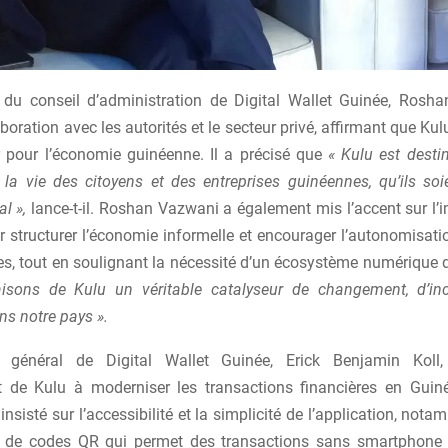
 du conseil d’administration de Digital Wallet Guinée, Rosh
aboration avec les autorités et le secteur privé, affirmant que Ku
 pour l’économie guinéenne. Il a précisé que
« Kulu est desti
 la vie des citoyens et des entreprises guinéennes, qu’ils soi
l »,
lance-t-il. Roshan Vazwani a également mis l’accent sur l’
r structurer l’économie informelle et encourager l’autonomisat
s, tout en soulignant la nécessité d’un écosystème numérique
isons de Kulu un véritable catalyseur de changement, d’in
ns notre pays ».
r général de Digital Wallet Guinée, Erick Benjamin Koll,
 de Kulu à moderniser les transactions financières en Gui
a insisté sur l’accessibilité et la simplicité de l’application, not
 de codes QR qui permet des transactions sans smartphone 