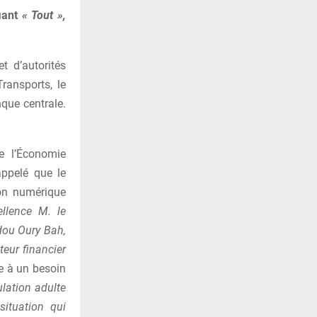
fiant
« Tout »,
t d’autorités
ransports, le
nque centrale.
e l’Économie
appelé que le
ion numérique
llence M. le
dou Oury Bah,
eur financier
e à un besoin
lation adulte
situation qui