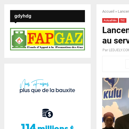
Accueil
»
Lancem
gdyhdg
Actualités
TIC
Lancem
au serv
Par
LEDJELY.CO