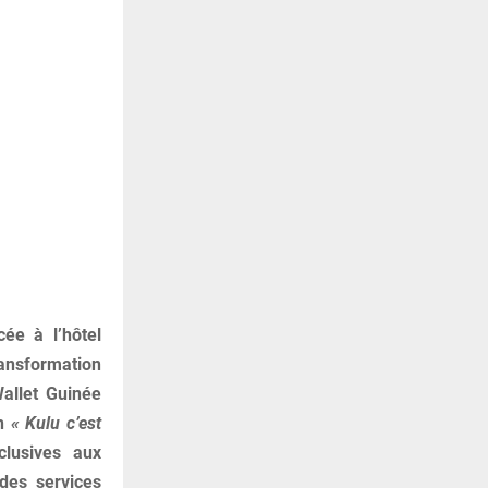
cée à l’hôtel
ransformation
allet Guinée
an
« Kulu c’est
clusives aux
 des services