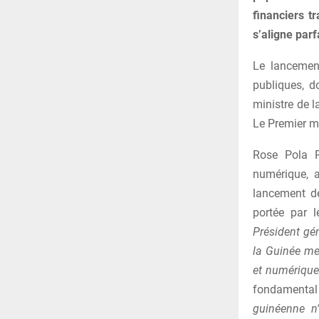
financiers tr
s’aligne parf
Le lancement
publiques, d
ministre de l
Le Premier mi
Rose Pola P
numérique, a
lancement de
portée par 
Président gé
la Guinée me
et numérique
fondamental :
guinéenne n’