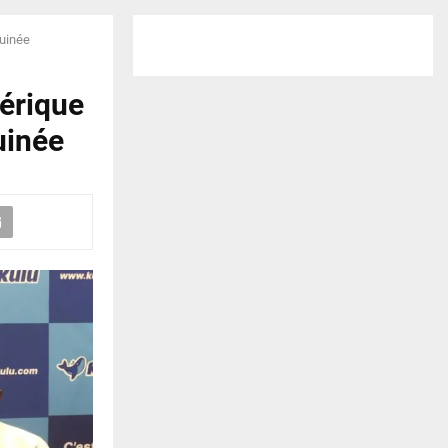
Guinée
érique
uinée