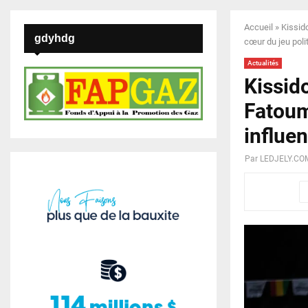
Accueil
»
Kissid
gdyhdg
cœur du jeu poli
Actualités
Kissido
Fatoum
influen
Par
LEDJELY.CO