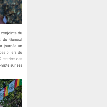
e conjointe du
t du Général
la journée un
des piliers du
irectrice des
compte sur ses