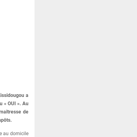
Kissidougou a
du « OUI ». Au
 maîtresse de
mpôts.
e au domicile