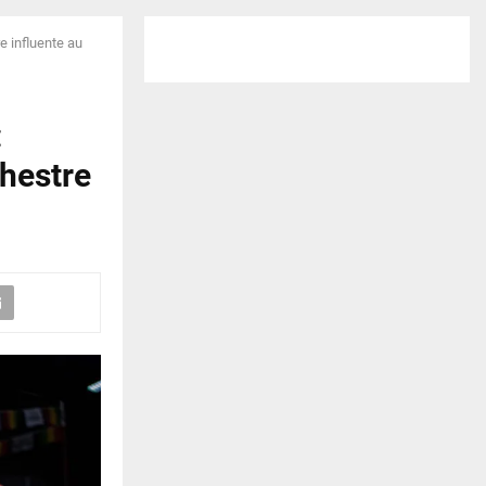
e influente au
:
chestre