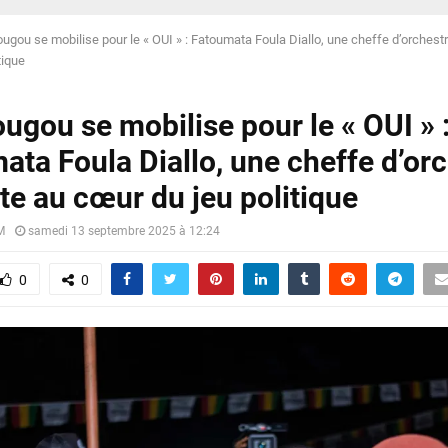
ougou se mobilise pour le « OUI » : Fatoumata Foula Diallo, une cheffe d’orchestr
tique
ugou se mobilise pour le « OUI » 
ata Foula Diallo, une cheffe d’or
te au cœur du jeu politique
M
samedi 13 septembre 2025 à 12:24
0
0