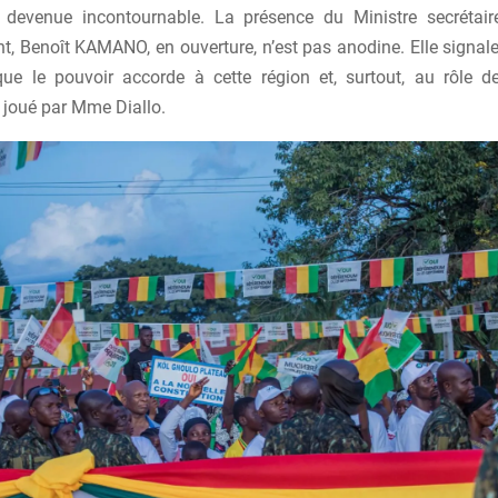
 devenue incontournable. La présence du Ministre secrétai
, Benoît KAMANO, en ouverture, n’est pas anodine. Elle signale
que le pouvoir accorde à cette région et, surtout, au rôle d
 joué par Mme Diallo.