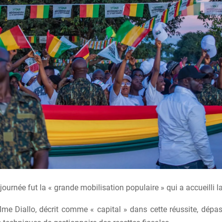
 journée fut la « grande mobilisation populaire » qui a accueilli l
me Diallo, décrit comme « capital » dans cette réussite, dépa