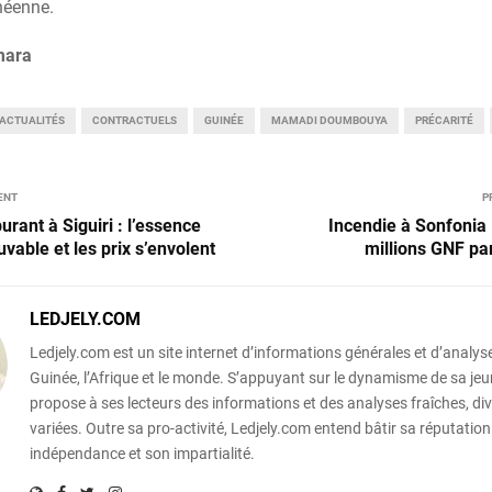
néenne.
mara
ACTUALITÉS
CONTRACTUELS
GUINÉE
MAMADI DOUMBOUYA
PRÉCARITÉ
ENT
P
urant à Siguiri : l’essence
Incendie à Sonfonia 
uvable et les prix s’envolent
millions GNF pa
LEDJELY.COM
Ledjely.com est un site internet d’informations générales et d’analyse
Guinée, l’Afrique et le monde. S’appuyant sur le dynamisme de sa jeun
propose à ses lecteurs des informations et des analyses fraîches, div
variées. Outre sa pro-activité, Ledjely.com entend bâtir sa réputation
indépendance et son impartialité.