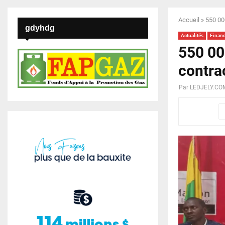
Accueil
»
550 000
gdyhdg
Actualités
Finan
550 000
contra
Par
LEDJELY.CO