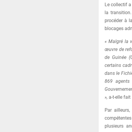
Le collectif 
la transitio
procéder à l
blocages admi
« Malgré la 
œuvre de refo
de Guinée (
certains cadr
dans le Fichi
869 agents d
Gouvernement
»,
a-t-elle fait
Par ailleurs
compétentes à
plusieurs an