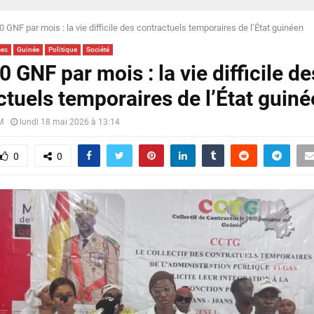
 GNF par mois : la vie difficile des contractuels temporaires de l’État guinéen
ces
Guinée
Politique
Société
 GNF par mois : la vie difficile de
ctuels temporaires de l’État guin
M
lundi 18 mai 2026 à 13:14
0
0