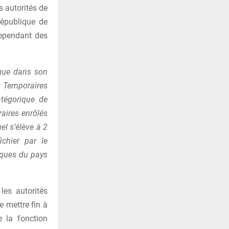
s autorités de
République de
cependant des
ique dans son
ls Temporaires
tégorique de
raires enrôlés
el s’élève à 2
ichier par le
nques du pays
les autorités
e mettre fin à
e la fonction