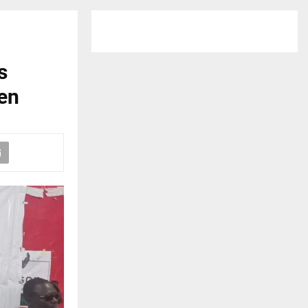
s
éen