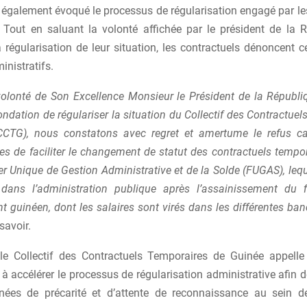
a également évoqué le processus de régularisation engagé par le
n. Tout en saluant la volonté affichée par le président de la 
a régularisation de leur situation, les contractuels dénoncent 
nistratifs.
volonté de Son Excellence Monsieur le Président de la Républ
ndation de régulariser la situation du Collectif des Contractue
CCTG), nous constatons avec regret et amertume le refus ca
es de faciliter le changement de statut des contractuels tempo
er Unique de Gestion Administrative et de la Solde (FUGAS), lequ
ans l’administration publique après l’assainissement du f
 guinéen, dont les salaires sont virés dans les différentes ba
 savoir.
, le Collectif des Contractuels Temporaires de Guinée appelle 
 accélérer le processus de régularisation administrative afin d
nées de précarité et d’attente de reconnaissance au sein d