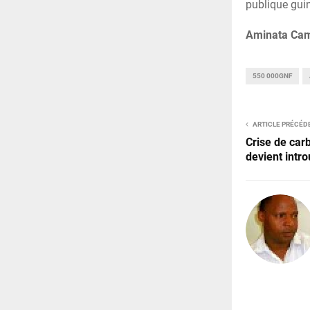
publique gui
Aminata Ca
550 000GNF
ARTICLE PRÉCÉD
Crise de carb
devient intro