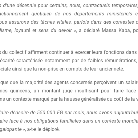
s d’une décennie pour certains, nous, contractuels temporair
ctionnement quotidien de nos départements ministériels et 
ous assurons des tâches vitales, parfois dans des contextes dif
lisme, loyauté et sens du devoir »
, a déclaré Massa Kaba, po
u collectif affirment continuer à exercer leurs fonctions dans
écarité caractérisée notamment par de faibles rémunérations,
ciale ainsi que la non-prise en compte de leur ancienneté.
que que la majorité des agents concernés perçoivent un salai
ncs guinéens, un montant jugé insuffisant pour faire face
ns un contexte marqué par la hausse généralisée du coût de la v
laire dérisoire de 550 000 FG par mois, nous avons aujourd’hui
 faire face à nos obligations familiales dans un contexte mond
 galopante »
, a-t-elle déploré.