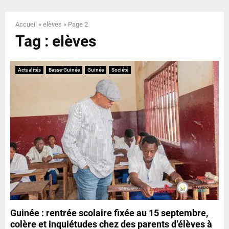
E
Accueil
»
elèves
»
Page 2
N
Tag : elèves
U
Actualités
Basse-Guinée
Guinée
Société
Guinée : rentrée scolaire fixée au 15 septembre,
colère et inquiétudes chez des parents d’élèves à