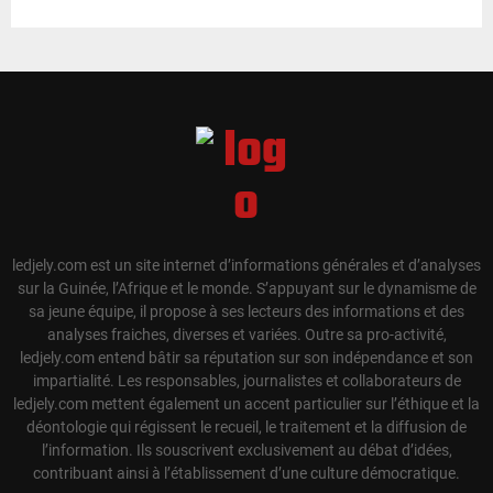
ledjely.com est un site internet d’informations générales et d’analyses
sur la Guinée, l’Afrique et le monde. S’appuyant sur le dynamisme de
sa jeune équipe, il propose à ses lecteurs des informations et des
analyses fraiches, diverses et variées. Outre sa pro-activité,
ledjely.com entend bâtir sa réputation sur son indépendance et son
impartialité. Les responsables, journalistes et collaborateurs de
ledjely.com mettent également un accent particulier sur l’éthique et la
déontologie qui régissent le recueil, le traitement et la diffusion de
l’information. Ils souscrivent exclusivement au débat d’idées,
contribuant ainsi à l’établissement d’une culture démocratique.