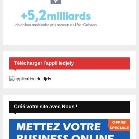
u
b
l
i
c
a
Télécharger l’appli ledjely
t
i
o
n
Créé votre site avec Nous !
s