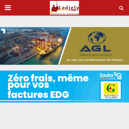
P
R
I
M
A
R
Y
M