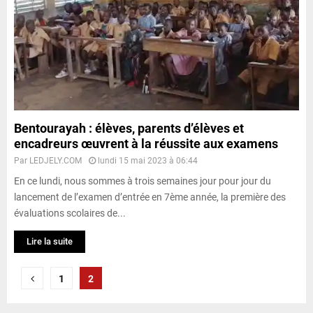
Bentourayah : élèves, parents d’élèves et
encadreurs œuvrent à la réussite aux examens
Par
LEDJELY.COM
lundi 15 mai 2023 à 06:44
En ce lundi, nous sommes à trois semaines jour pour jour du
lancement de l’examen d’entrée en 7ème année, la première des
évaluations scolaires de...
Lire la suite
P
1
2
a