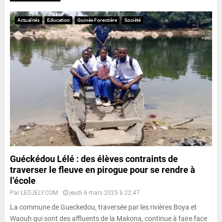
Actualités
Education
Guinée Forestière
Société
Guéckédou Lélé : des élèves contraints de
traverser le fleuve en pirogue pour se rendre à
l’école
Par
LEDJELY.COM
jeudi 6 mars 2025 à 22:47
La commune de Gueckedou, traversée par les rivières Boya et
Waouh qui sont des affluents de la Makona, continue à faire face