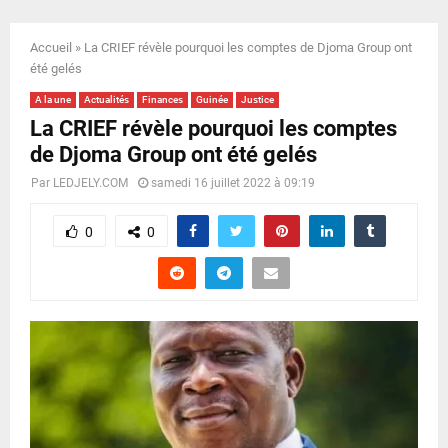
E
Accueil
»
La CRIEF révèle pourquoi les comptes de Djoma Group ont
N
été gelés
A la une
Actualités
Finances
Guinée
Justice
U
La CRIEF révèle pourquoi les comptes
de Djoma Group ont été gelés
Par
LEDJELY.COM
samedi 16 juillet 2022 à 09:19
0
0