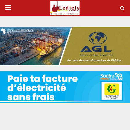
P
R
I
M
A
R
Y
M