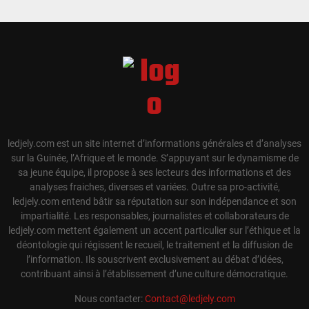
ledjely.com est un site internet d’informations générales et d’analyses
sur la Guinée, l’Afrique et le monde. S’appuyant sur le dynamisme de
sa jeune équipe, il propose à ses lecteurs des informations et des
analyses fraiches, diverses et variées. Outre sa pro-activité,
ledjely.com entend bâtir sa réputation sur son indépendance et son
impartialité. Les responsables, journalistes et collaborateurs de
ledjely.com mettent également un accent particulier sur l’éthique et la
déontologie qui régissent le recueil, le traitement et la diffusion de
l’information. Ils souscrivent exclusivement au débat d’idées,
contribuant ainsi à l’établissement d’une culture démocratique.
Nous contacter:
Contact@ledjely.com