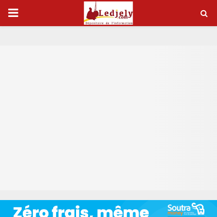
P
R
I
M
A
R
Y
M