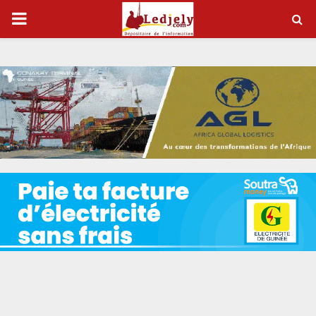
P
R
I
M
A
R
Y
M