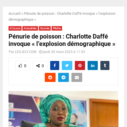
E
Accueil
»
Pénurie de poisson : Charlotte Daffé invoque « l’explosion
N
démographique »
A la une
Actualités
Guinée
Pêche
U
Pénurie de poisson : Charlotte Daffé
invoque « l’explosion démographique »
Par
LEDJELY.COM
jeudi 30 mars 2023 à 11:53
0
0