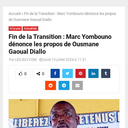
E
Accueil
»
Fin de la Transition : Marc Yombouno dénonce les propos
N
de Ousmane Gaoual Diallo
A la une
Actualités
U
Fin de la Transition : Marc Yombouno
dénonce les propos de Ousmane
Gaoual Diallo
Par
LEDJELY.COM
lundi 15 juillet 2024 à 11:31
0
0