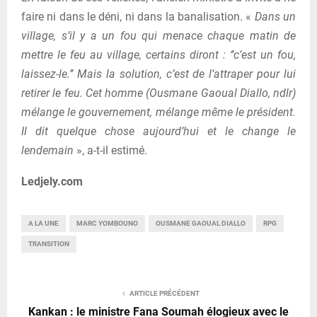
faire ni dans le déni, ni dans la banalisation. «
Dans un
village, s’il y a un fou qui menace chaque matin de
mettre le feu au village, certains diront : ‘’c’est un fou,
laissez-le.’’ Mais la solution, c’est de l’attraper pour lui
retirer le feu. Cet homme (Ousmane Gaoual Diallo, ndlr)
mélange le gouvernement, mélange même le président.
Il dit quelque chose aujourd’hui et le change le
lendemain
», a-t-il estimé.
Ledjely.com
A LA UNE
MARC YOMBOUNO
OUSMANE GAOUAL DIALLO
RPG
TRANSITION
ARTICLE PRÉCÉDENT
Kankan : le ministre Fana Soumah élogieux avec le