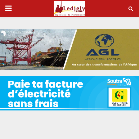
P
R
I
M
A
R
Y
M