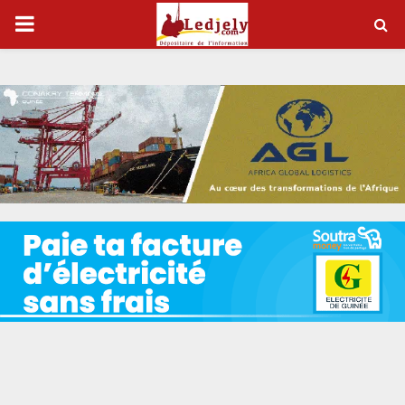
P
R
I
M
A
R
Y
M