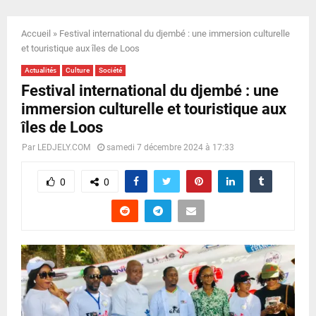
E
Accueil
»
Festival international du djembé : une immersion culturelle
N
et touristique aux îles de Loos
Actualités
Culture
Société
U
Festival international du djembé : une
immersion culturelle et touristique aux
îles de Loos
Par
LEDJELY.COM
samedi 7 décembre 2024 à 17:33
0
0