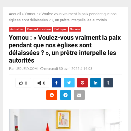
E
Accueil
»
Yomou : « Voulez-vous vraiment la paix pendant que nos
N
églises sont délaissées ? », un prêtre interpelle les autorités
Actualités
Guinée Forestière
Politique
Société
U
Yomou : « Voulez-vous vraiment la paix
pendant que nos églises sont
délaissées ? », un prêtre interpelle les
autorités
Par
LEDJELY.COM
mercredi 30 avril 2025 à 16:03
0
0