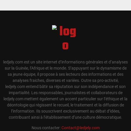
ledjely.com est un site internet d’informations générales et d’analyses
sur la Guinée, l’Afrique et le monde. S’appuyant sur le dynamisme de
sa jeune équipe, il propose à ses lecteurs des informations et des
analyses fraiches, diverses et variées. Outre sa pro-activité,
ledjely.com entend bâtir sa réputation sur son indépendance et son
impartialité. Les responsables, journalistes et collaborateurs de
ledjely.com mettent également un accent particulier sur l’éthique et la
déontologie qui régissent le recueil, le traitement et la diffusion de
l’information. Ils souscrivent exclusivement au débat d’idées,
contribuant ainsi à l’établissement d’une culture démocratique.
Nous contacter:
Contact@ledjely.com