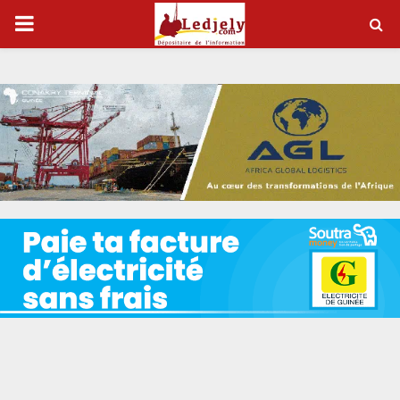
P
R
I
M
A
R
Y
M