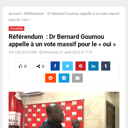
E
Accueil
»
Référendum : Dr Bernard Goumou appelle à un vote massif
N
pour le « oui »
Actualités
U
Référendum : Dr Bernard Goumou
appelle à un vote massif pour le « oui »
Par
LEDJELY.COM
dimanche 31 août 2025 à 17:37
0
0