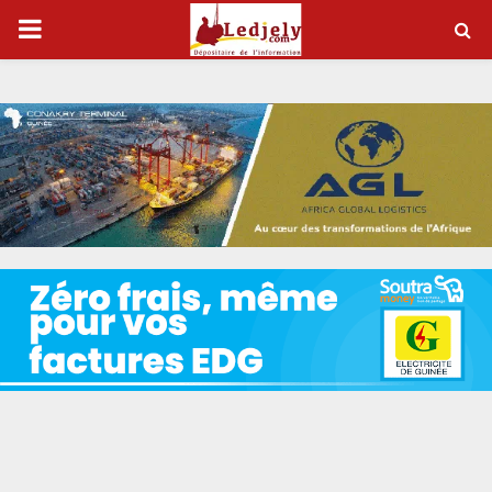
P
R
I
M
A
R
Y
M