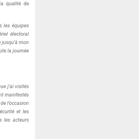
la qualité de
s les équipes
iel électoral
ce jusqu’à mon
ute la journée
e j’ai visités
ont manifestés
 de l’occasion
curité et les
s les acteurs