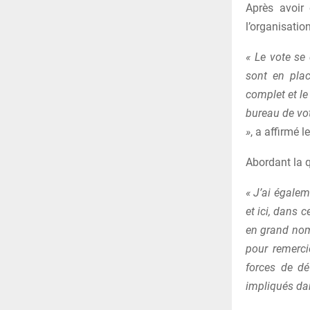
Après avoir 
l’organisatio
« Le vote se
sont en plac
complet et le
bureau de vot
»
, a affirmé l
Abordant la qu
« J’ai égalem
et ici, dans 
en grand nomb
pour remerci
forces de dé
impliqués da