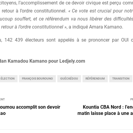
citoyens, l’accomplissement de ce devoir civique est perçu c
e retour à l’ordre constitutionnel.
« Ce vote est crucial pour not
ucoup souffert, et ce référendum va nous libérer des difficulté
retour à l’ordre constitutionnel »
, a indiqué Amara Kamano.
, 142 439 électeurs sont appelés à se prononcer par OUI
an Kamadou Kamano pour Ledjely.com
ÉLECTION
FRANÇOIS BOUROUNO
GUÉCKÉDOU
RÉFÉRENDUM
TRANSITION
ENT
P
Goumou accomplit son devoir
Kountia CBA Nord : l’
Zao
matin laisse place à une a