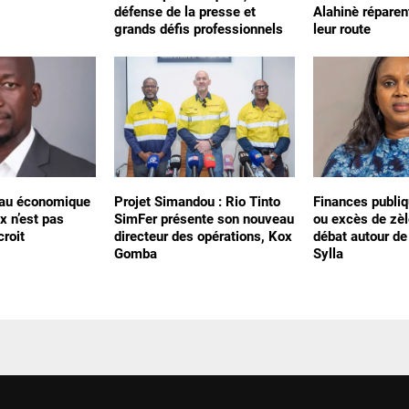
défense de la presse et
Alahinè répare
grands défis professionnels
leur route
léau économique
Projet Simandou : Rio Tinto
Finances publiq
x n’est pas
SimFer présente son nouveau
ou excès de zèl
croit
directeur des opérations, Kox
débat autour d
Gomba
Sylla