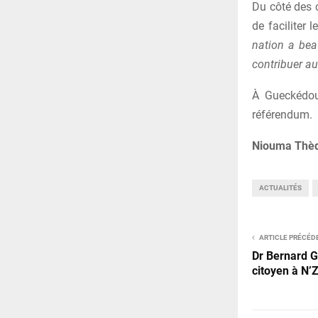
Du côté des 
de faciliter l
nation a bea
contribuer au 
À Gueckédou
référendum.
Niouma Thèd
ACTUALITÉS
ARTICLE PRÉCÉD
Dr Bernard 
citoyen à N’