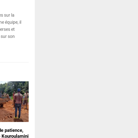
s sur la
e équipe, il
erses et
 sur son
 de patience,
e Kouroulamini