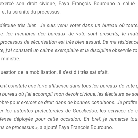
exercé son droit civique, Faya François Bourouno a salué 
n et la sérénité du processus.
 déroule très bien. Je suis venu voter dans un bureau où toute
e, les membres des bureaux de vote sont présents, le matér
 processus de sécurisation est très bien assuré. De ma résiden
e, j’ai constaté un calme exemplaire et la discipline observée to
e ministre.
estion de la mobilisation, il s’est dit très satisfait.
ent constaté une forte affluence dans tous les bureaux de vote qu
ce bureau où j’ai accompli mon devoir civique, les électeurs se s
re pour exercer ce droit dans de bonnes conditions. Je profite
er les autorités préfectorales de Gueckédou, les services de sé
fense déployés pour cette occasion. En bref, je remercie tou
ns ce processus »
, a ajouté Faya François Bourouno.