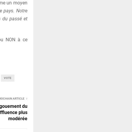
omme un moyen
re pays. Notre
s du passé et
 ou NON à ce
VOTE
ROCHAIN ARTICLE
engouement du
ffluence plus
modérée