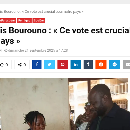
s Bourouno : « Ce vote est crucial pour notre pays »
 Forestière
Politique
Société
is Bourouno : « Ce vote est crucia
pays »
M
dimanche 21 septembre 2025 à 17:28
0
0