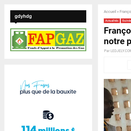
Accueil
»
Françoi
gdyhdg
Actualités
Guinée
Franço
notre 
Par
LEDJELY.CO