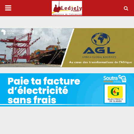
P
R
I
M
A
R
Y
M