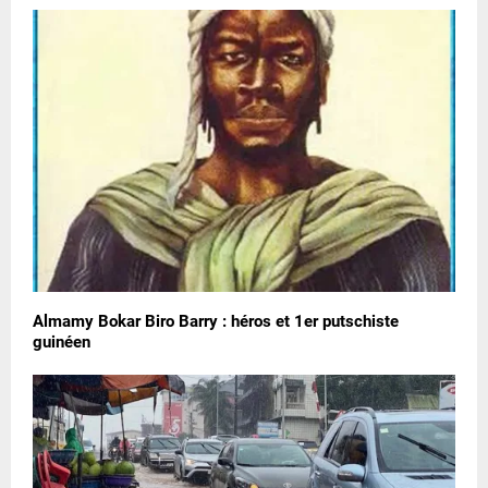
Almamy Bokar Biro Barry : héros et 1er putschiste
guinéen