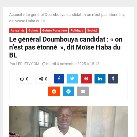
E
Accueil
»
Le général Doumbouya candidat : « on n’est pas étonné »,
N
dit Moïse Haba du BL
Actualités
Guinée
Guinée Forestière
Politique
Société
U
Le général Doumbouya candidat : « on
n’est pas étonné », dit Moïse Haba du
BL
Par
LEDJELY.COM
mardi 4 novembre 2025 à 15:13
0
0