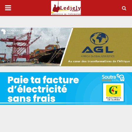
P
R
I
M
A
R
Y
M