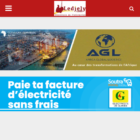
P
R
I
M
A
R
Y
M