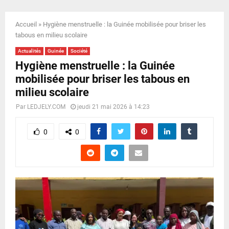
E
Accueil
»
Hygiène menstruelle : la Guinée mobilisée pour briser les
N
tabous en milieu scolaire
Actualités
Guinée
Société
U
Hygiène menstruelle : la Guinée
mobilisée pour briser les tabous en
milieu scolaire
Par
LEDJELY.COM
jeudi 21 mai 2026 à 14:23
0
0