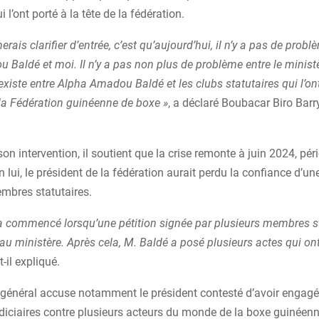
i l’ont porté à la tête de la fédération.
erais clarifier d’entrée, c’est qu’aujourd’hui, il n’y a pas de probl
Baldé et moi. Il n’y a pas non plus de problème entre le ministè
xiste entre Alpha Amadou Baldé et les clubs statutaires qui l’on
la Fédération guinéenne de boxe »
, a déclaré Boubacar Biro Barr
on intervention, il soutient que la crise remonte à juin 2024, pér
on lui, le président de la fédération aurait perdu la confiance d’u
embres statutaires.
 a commencé lorsqu’une pétition signée par plusieurs membres s
au ministère. Après cela, M. Baldé a posé plusieurs actes qui on
t-il expliqué.
e général accuse notamment le président contesté d’avoir engag
diciaires contre plusieurs acteurs du monde de la boxe guinéenn