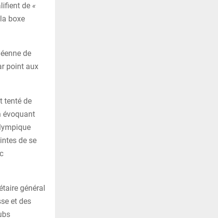
ifient de
«
la boxe
inéenne de
ar point aux
t tenté de
en évoquant
 Olympique
intes de se
c
étaire général
sse et des
ubs