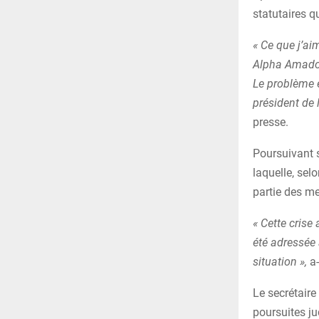
statutaires qu
« Ce que j’aim
Alpha Amadou 
Le problème e
président de 
presse.
Poursuivant s
laquelle, sel
partie des m
« Cette crise
été adressée 
situation »,
a-
Le secrétair
poursuites ju