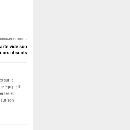
ROCHAIN ARTICLE
uarte vide son
ueurs absents
s sur la
e équipe, il
erses et
 sur son