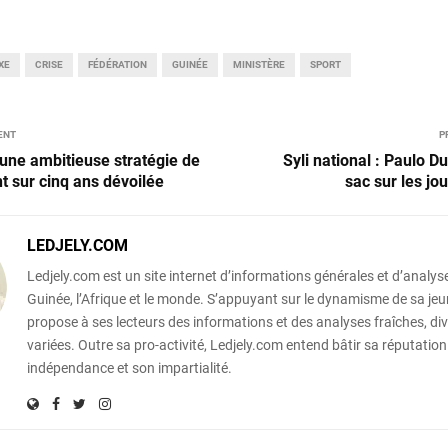
XE
CRISE
FÉDÉRATION
GUINÉE
MINISTÈRE
SPORT
ENT
P
ne ambitieuse stratégie de
Syli national : Paulo D
 sur cinq ans dévoilée
sac sur les jo
LEDJELY.COM
Ledjely.com est un site internet d’informations générales et d’analyse
Guinée, l’Afrique et le monde. S’appuyant sur le dynamisme de sa jeun
propose à ses lecteurs des informations et des analyses fraîches, div
variées. Outre sa pro-activité, Ledjely.com entend bâtir sa réputation
indépendance et son impartialité.