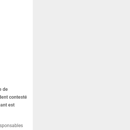
e de
dent contesté
ant est
esponsables