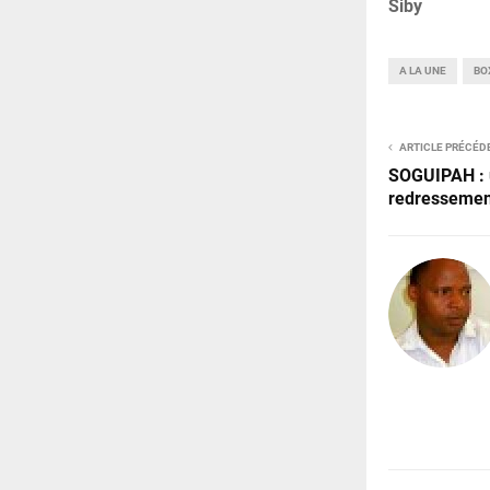
Siby
A LA UNE
BO
ARTICLE PRÉCÉD
SOGUIPAH : u
redressement