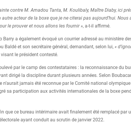
plainte contre M. Amadou Tanta, M. Koulibaly, Maître Diaby, ici pré
 autre acteur de la boxe que je ne citerai pas aujourd’hui. Nous 
r le prouver et nous allons les fournir »
, a-t-il affirmé.
o Barry a également évoqué un courrier adressé au ministère de
 Baldé et son secrétaire général, demandant, selon lui,
« d’igno
visant le président contesté.
oulevé par le camp des contestataires : la reconnaissance du b
yant dirigé la discipline durant plusieurs années. Selon Boubacar
re n’aurait jamais été reconnue par le Comité national olympique 
ré sa participation aux activités internationales de la boxe pen
nfin que ce bureau intérimaire avait finalement été remplacé par 
ectorale ayant conduit au scrutin de janvier 2022.