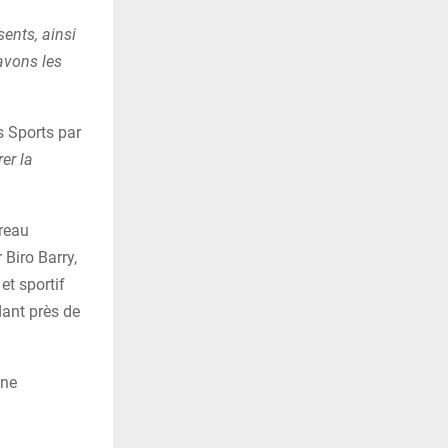
sents, ainsi
avons les
s Sports par
rer la
ureau
 Biro Barry,
et sportif
dant près de
une