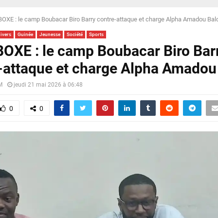
OXE : le camp Boubacar Biro Barry contre-attaque et charge Alpha Amadou Bal
divers
Guinée
Jeunesse
Société
Sports
OXE : le camp Boubacar Biro Bar
-attaque et charge Alpha Amadou
M
jeudi 21 mai 2026 à 06:48
0
0