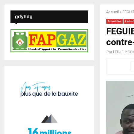
Accueil
»
FEGUIB
gdyhdg
Actualités
Faits-
FEGUIB
contre
Par
LEDJELY.CO