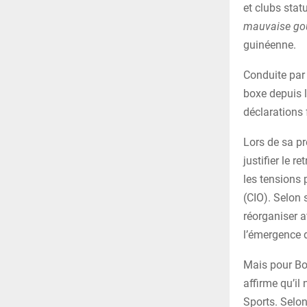
et clubs stat
mauvaise go
guinéenne.
Conduite par 
boxe depuis l
déclarations 
Lors de sa p
justifier le 
les tensions 
(CIO). Selon 
réorganiser 
l’émergence
Mais pour Bou
affirme qu’il
Sports. Selo