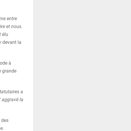
ème entre
re et nous.
t élu
y devant la
iode à
ne grande
tatutaires a
t aggravé la
é des
e.