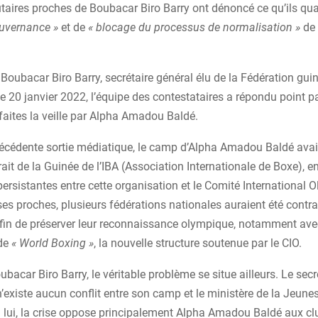
utaires proches de Boubacar Biro Barry ont dénoncé ce qu’ils qual
uvernance »
et de
« blocage du processus de normalisation »
de 
Boubacar Biro Barry, secrétaire général élu de la Fédération gu
e 20 janvier 2022, l’équipe des contestataires a répondu point p
faites la veille par Alpha Amadou Baldé.
récédente sortie médiatique, le camp d’Alpha Amadou Baldé avai
retrait de la Guinée de l’IBA (Association Internationale de Boxe), 
persistantes entre cette organisation et le Comité International
ses proches, plusieurs fédérations nationales auraient été contra
afin de préserver leur reconnaissance olympique, notamment ave
 de
« World Boxing »
, la nouvelle structure soutenue par le CIO.
bacar Biro Barry, le véritable problème se situe ailleurs. Le secr
 n’existe aucun conflit entre son camp et le ministère de la Jeune
n lui, la crise oppose principalement Alpha Amadou Baldé aux cl