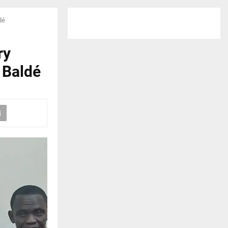
dé
ry
 Baldé