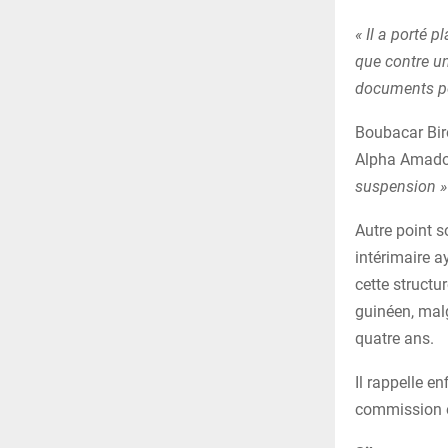
« Il a porté 
que contre un
documents pou
Boubacar Bir
Alpha Amadou
suspension »
Autre point s
intérimaire a
cette structu
guinéen, malg
quatre ans.
Il rappelle e
commission él