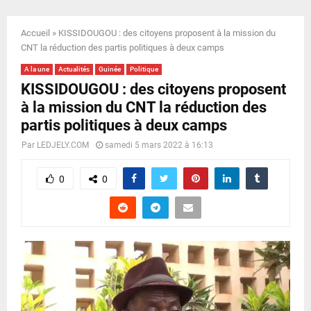
E
Accueil
»
KISSIDOUGOU : des citoyens proposent à la mission du
N
CNT la réduction des partis politiques à deux camps
A la une
Actualités
Guinée
Politique
U
KISSIDOUGOU : des citoyens proposent
à la mission du CNT la réduction des
partis politiques à deux camps
Par
LEDJELY.COM
samedi 5 mars 2022 à 16:13
0
0