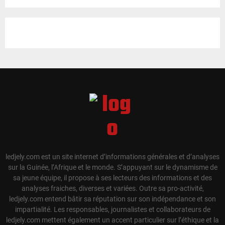
ledjely.com est un site internet d’informations générales et d’analyses
sur la Guinée, l’Afrique et le monde. S’appuyant sur le dynamisme de
sa jeune équipe, il propose à ses lecteurs des informations et des
analyses fraiches, diverses et variées. Outre sa pro-activité,
ledjely.com entend bâtir sa réputation sur son indépendance et son
impartialité. Les responsables, journalistes et collaborateurs de
ledjely.com mettent également un accent particulier sur l’éthique et la