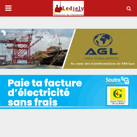
P
R
I
M
A
R
Y
M