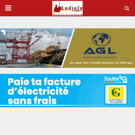
P
R
I
M
A
R
Y
M