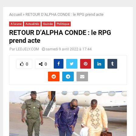
E
Accueil
»
RETOUR D’ALPHA CONDE : le RPG prend acte
N
A la une
Actualités
Guinée
Politique
RETOUR D’ALPHA CONDE : le RPG
U
prend acte
Par
LEDJELY.COM
samedi 9 avril 2022 à 17:44
0
0