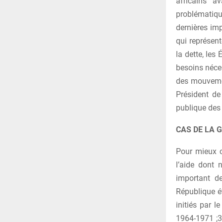
africains a
problématique
dernières im
qui représent
la dette, le
besoins néces
des mouvemen
Président de
publique des 
CAS DE LA G
Pour mieux c
l’aide dont 
important d
République é
initiés par 
1964-1971 ;3