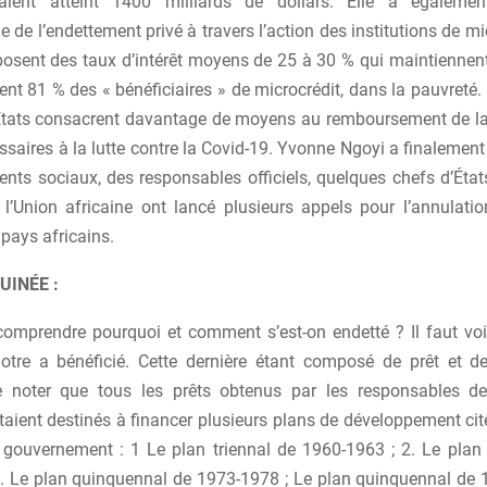
vaient atteint 1400 milliards de dollars. Elle a égaleme
 de l’endettement privé à travers l’action des institutions de mi
posent des taux d’intérêt moyens de 25 à 30 % qui maintiennen
ent 81 % des « bénéficiaires » de microcrédit, dans la pauvreté.
s États consacrent davantage de moyens au remboursement de la
saires à la lutte contre la Covid-19. Yvonne Ngoyi a finalemen
ts sociaux, des responsables officiels, quelques chefs d’États
 l’Union africaine ont lancé plusieurs appels pour l’annulatio
pays africains.
UINÉE :
omprendre pourquoi et comment s’est-on endetté ? Il faut voir 
notre a bénéficié. Cette dernière étant composé de prêt et de
e noter que tous les prêts obtenus par les responsables de
taient destinés à financer plusieurs plans de développement cit
le gouvernement : 1 Le plan triennal de 1960-1963 ; 2. Le plan
. Le plan quinquennal de 1973-1978 ; Le plan quinquennal de