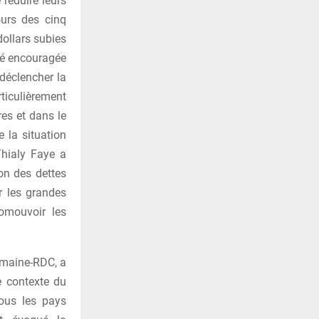
 réduire leurs
ours des cinq
dollars subies
été encouragée
 déclencher la
ticulièrement
res et dans le
 la situation
Thialy Faye a
on des dettes
r les grandes
romouvoir les
umaine-RDC, a
e contexte du
tous les pays