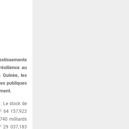
estissements
résilience au
 Guinée, les
tes publiques
ement.
: Le stock de
NF 64 157,923
,740 milliards
NF 29 037,183