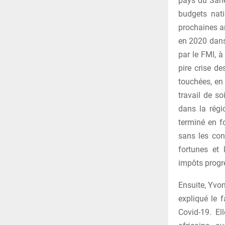
pays du Sahel
budgets nati
prochaines an
en 2020 dans 
par le FMI, à
pire crise d
touchées, en 
travail de s
dans la régi
terminé en f
sans les con
fortunes et 
impôts progres
Ensuite, Yvo
expliqué le 
Covid-19. El