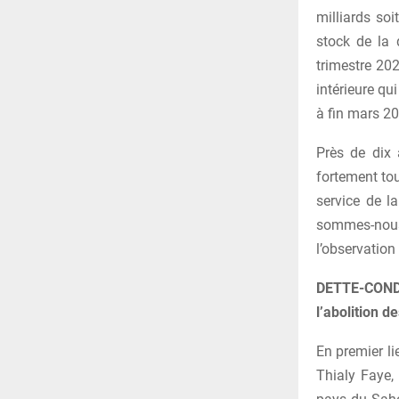
milliards soi
stock de la 
trimestre 202
intérieure qu
à fin mars 2
Près de dix 
fortement tou
service de l
sommes-nous
l’observation
DETTE-COND
l’abolition d
En premier lie
Thialy Faye,