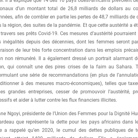
. Il a expliqué que 14 des 16 pays ouest-africains prévoient de
onaux d’un montant total de 26,8 milliards de dollars au c
nées, afin de combler en partie les pertes de 48,7 milliards de 
la région, des suites de la pandémie. Et que cette austérité a 
 travers ses prêts Covid-19. Ces mesures d’austérité pourraient
es inégalités depuis des décennies, dont les femmes seront par
raison de leur très forte concentration dans les emplois précai
oin non rémunéré. Il a également dressé un portrait alarmant de
on, qui connaît une des pires crises de la faim au Sahara. 
ormulant une série de recommandations (en plus de l’annulati
ditionner à des mesures macro-économiques), telles que taxe
les grandes entreprises, cesser de promouvoir l’austérité, p
sifs et aider à lutter contre les flux financiers illicites.
nne Ngoyi, présidente de l’Union des Femmes pour la Dignité H
fardeau que représente la dette pour les pays africains dans l
le a rappelé qu’en 2020, le cumul des dettes publiques de 