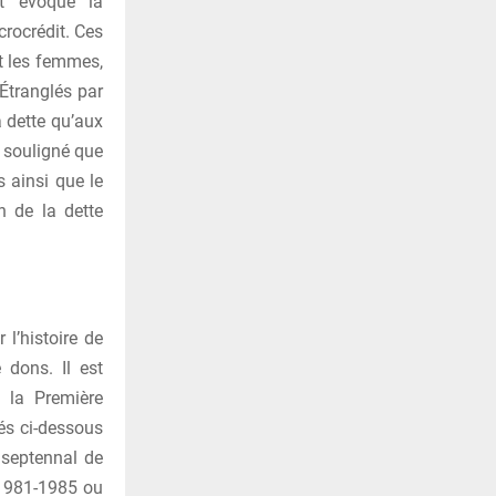
nt évoqué la
crocrédit. Ces
t les femmes,
 Étranglés par
 dette qu’aux
t souligné que
 ainsi que le
n de la dette
l’histoire de
 dons. Il est
 la Première
és ci-dessous
 septennal de
 1981-1985 ou