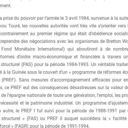
ement.
la prise du pouvoir par l’armée le 3 avril 1984, survenue à la sui
ou Touré, les nouvelles autorités vont très vite s’orienter vers 
ontrairement au premier régime qui était d’obédience sociali
ntreprendre des négociations avec les organismes de Bretton 
 Fond Monétaire International) qui aboutiront à de nombre
éformes d’ordre macro-économique et financière à travers 
 structurel (PAS) pour la période 1984-1993. Un véritable trait
ré à la Guinée sous le couvert d’un « programme de réformes é
» (PREF). Sans mesures d’accompagnement efficaces pour en
ux, ce PREF eut des conséquences désastreuses sur la valeur d
n de l’épargne nationale de toute une génération, l’emploi, les pr
nécessité et le patrimoine industriel. Un programme d’ajusteme
n autre, le PREF I fut suivi pour la période de 1988-1991 par u
 structurel » (FAS) ou PREF II auquel succédera la « facilité
nforcé » (FASR) pour la période de 1991-1994.