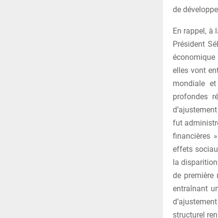
de développ
En rappel, à 
Président Sék
économique c
elles vont e
mondiale et
profondes r
d’ajustement
fut administ
financières 
effets socia
la disparitio
de première 
entraînant u
d’ajustement
structurel re