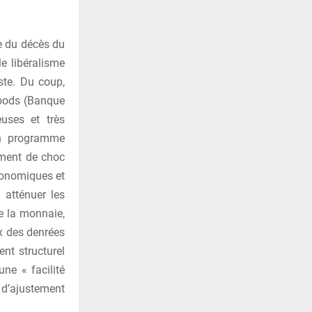
te du décès du
le libéralisme
ste. Du coup,
Woods (Banque
uses et très
un programme
ement de choc
conomiques et
 atténuer les
e la monnaie,
ix des denrées
nt structurel
ne « facilité
 d’ajustement