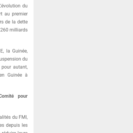
L’évolution du
rt au premier
rs de la dette
,260 milliards
E, la Guinée,
 suspension du
 pour autant,
 en Guinée à
Comité pour
nalités du FMI,
es depuis les