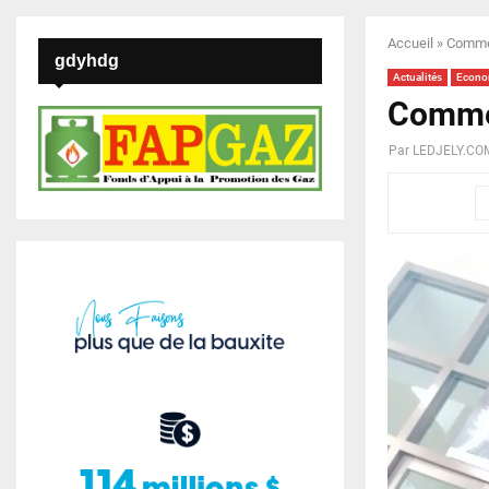
Accueil
»
Commen
gdyhdg
Actualités
Econo
Commen
Par
LEDJELY.CO