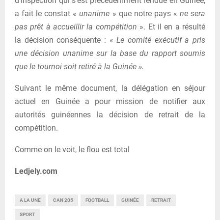
d’inspection qui s’est précédemment rendue en Guinée,
a fait le constat «
unanime
» que notre pays «
ne sera
pas prêt à accueillir la compétition
». Et il en a résulté
la décision conséquente : «
Le comité exécutif a pris
une décision unanime sur la base du rapport soumis
que le tournoi soit retiré à la Guinée ».
Suivant le même document, la délégation en séjour
actuel en Guinée a pour mission de notifier aux
autorités guinéennes la décision de retrait de la
compétition.
Comme on le voit, le flou est total
Ledjely.com
A LA UNE
CAN 205
FOOTBALL
GUINÉE
RETRAIT
SPORT