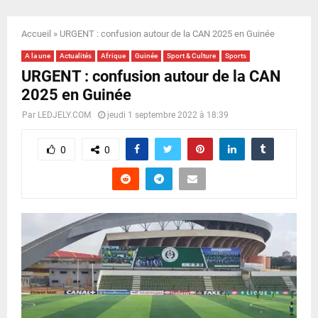
E
Accueil
»
URGENT : confusion autour de la CAN 2025 en Guinée
N
A la une
Actualités
Afrique
Guinée
Sport & Culture
Sports
URGENT : confusion autour de la CAN
U
2025 en Guinée
Par
LEDJELY.COM
jeudi 1 septembre 2022 à 18:39
0
0