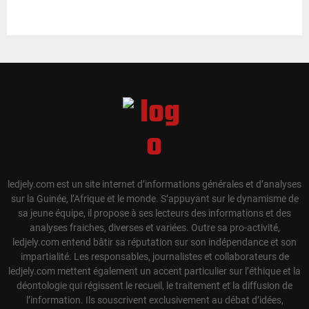
ledjely.com est un site internet d’informations générales et d’analyses
sur la Guinée, l’Afrique et le monde. S’appuyant sur le dynamisme de
sa jeune équipe, il propose à ses lecteurs des informations et des
analyses fraiches, diverses et variées. Outre sa pro-activité,
ledjely.com entend bâtir sa réputation sur son indépendance et son
impartialité. Les responsables, journalistes et collaborateurs de
ledjely.com mettent également un accent particulier sur l’éthique et la
déontologie qui régissent le recueil, le traitement et la diffusion de
l’information. Ils souscrivent exclusivement au débat d’idées,