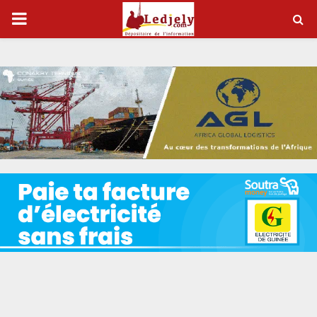
P
R
I
M
A
R
Y
M