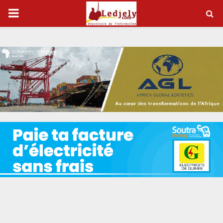
P
R
I
M
A
R
Y
M