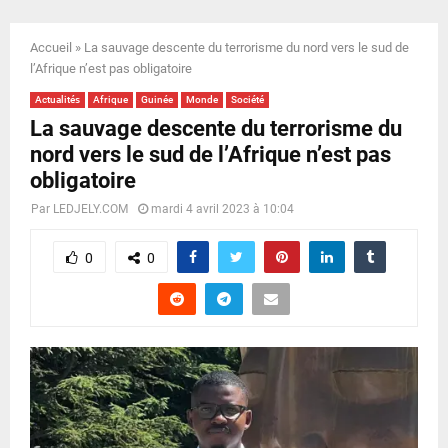
E
Accueil
»
La sauvage descente du terrorisme du nord vers le sud de
N
l’Afrique n’est pas obligatoire
Actualités
Afrique
Guinée
Monde
Société
U
La sauvage descente du terrorisme du
nord vers le sud de l’Afrique n’est pas
obligatoire
Par
LEDJELY.COM
mardi 4 avril 2023 à 10:04
0
0