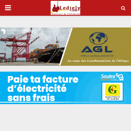
P
R
I
M
A
R
Y
M