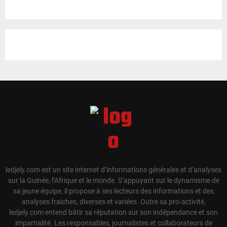
ledjely.com est un site internet d’informations générales et d’analyses
sur la Guinée, l’Afrique et le monde. S’appuyant sur le dynamisme de
sa jeune équipe, il propose à ses lecteurs des informations et des
analyses fraiches, diverses et variées. Outre sa pro-activité,
ledjely.com entend bâtir sa réputation sur son indépendance et son
impartialité. Les responsables, journalistes et collaborateurs de