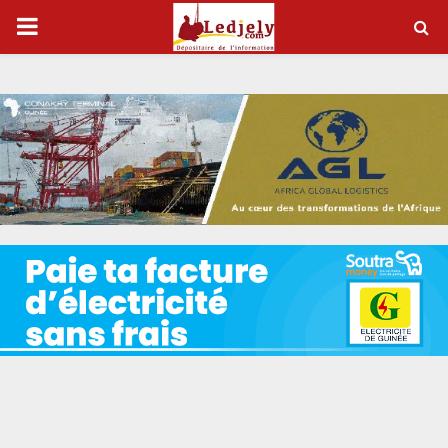
P
R
I
M
A
R
Y
M