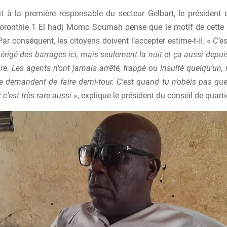
t à la première responsable du secteur Gelbart, le président 
Coronthie 1 El hadj Momo Soumah pense que le motif de cette
ar conséquent, les citoyens doivent l’accepter estime-t-il. «
C’es
 érigé des barrages ici, mais seulement la nuit et ça aussi depu
e. Les agents n’ont jamais arrêté, frappé ou insulté quelqu’un,
 te demandent de faire demi-tour. C’est quand tu n’obéis pas q
 c’est très rare aussi
», explique le président du conseil de quarti