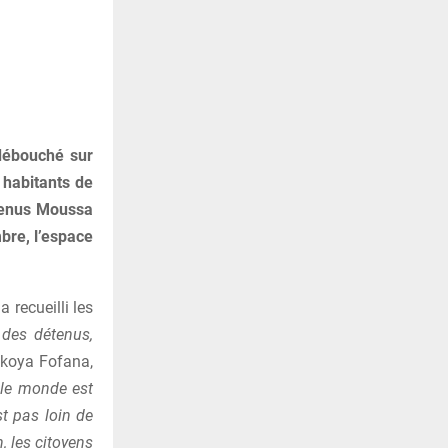
 débouché sur
 habitants de
étenus Moussa
bre, l’espace
a recueilli les
 des détenus,
koya Fofana,
t le monde est
t pas loin de
, les citoyens