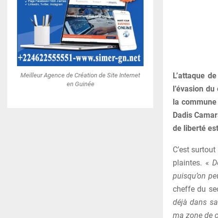
L’attaque de
Meilleur Agence de Création de Site Internet
en Guinée
l’évasion du
la commune d
Dadis Camara
de liberté es
C’est surtout 
plaintes. «
D
puisqu’on pe
cheffe du sec
déjà dans sa
ma zone de co