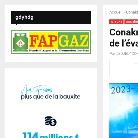
Accueil
»
Conakry
gdyhdg
A la une
Actualit
Conakry
de l’év
Par
LEDJELY.CO