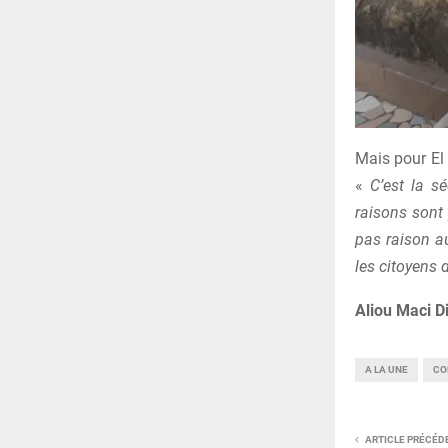
Mais pour El 
«
C’est la s
raisons sont
pas raison au
les citoyens 
Aliou Maci D
A LA UNE
CO
ARTICLE PRÉCÉD