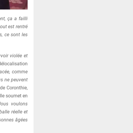
t, ça a failli
out est rentré
s, ce sont les
voir violée et
délocalisation
placée, comme
nus ne peuvent
de Coronthie,
elle soumet en
ous voulons
alle réelle et
rsonnes âgées