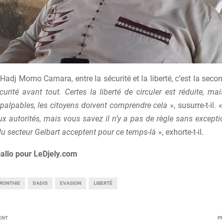
Hadj Momo Camara, entre la sécurité et la liberté, c’est la seco
écurité avant tout. Certes la liberté de circuler est réduite, 
 palpables, les citoyens doivent comprendre cela
», susurre-t-il. 
x autorités, mais vous savez il n’y a pas de règle sans except
du secteur Gelbart acceptent pour ce temps-là
», exhorte-t-il.
iallo pour LeDjely.com
RONTHIE
DADIS
EVASION
LIBERTÉ
ENT
P