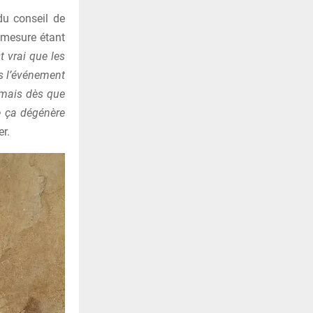
du conseil de
 mesure étant
t vrai que les
is l’événement
 mais dès que
ue ça dégénère
er.