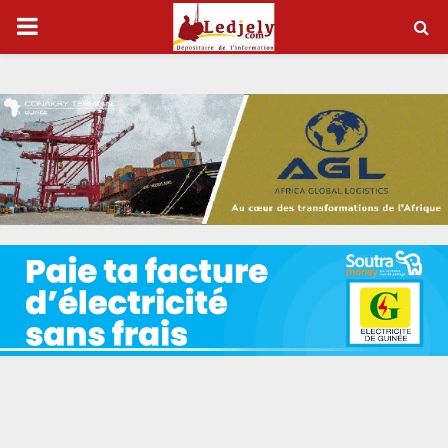
P
R
I
M
A
R
Y
M