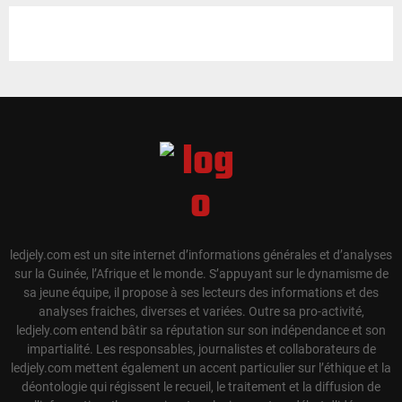
ledjely.com est un site internet d’informations générales et d’analyses
sur la Guinée, l’Afrique et le monde. S’appuyant sur le dynamisme de
sa jeune équipe, il propose à ses lecteurs des informations et des
analyses fraiches, diverses et variées. Outre sa pro-activité,
ledjely.com entend bâtir sa réputation sur son indépendance et son
impartialité. Les responsables, journalistes et collaborateurs de
ledjely.com mettent également un accent particulier sur l’éthique et la
déontologie qui régissent le recueil, le traitement et la diffusion de