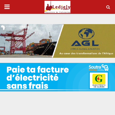
P
R
I
M
A
R
Y
M