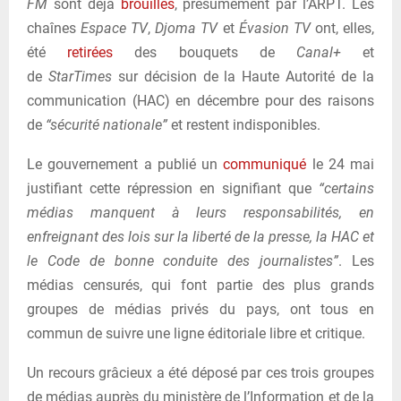
FM
sont déjà
brouillés
, présumément par l’ARPT. Les
chaînes
Espace TV
,
Djoma TV
et
Évasion TV
ont, elles,
été
retirées
des bouquets de
Canal+
et
de
StarTimes
sur décision de la Haute Autorité de la
communication (HAC) en décembre pour des raisons
de
“sécurité nationale”
et restent indisponibles.
Le gouvernement a publié un
communiqué
le 24 mai
justifiant cette répression en signifiant que
“certains
médias manquent à leurs responsabilités, en
enfreignant des lois sur la liberté de la presse, la HAC et
le Code de bonne conduite des journalistes”
. Les
médias censurés, qui font partie des plus grands
groupes de médias privés du pays, ont tous en
commun de suivre une ligne éditoriale libre et critique.
Un recours grâcieux a été déposé par ces trois groupes
de médias auprès du ministère de l’Information et de la