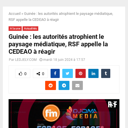
E
Accueil
»
Guinée : les autorités atrophient le paysage médiatique,
N
RSF appelle la CEDEAO à réagir
A la une
Actualités
U
Guinée : les autorités atrophient le
paysage médiatique, RSF appelle la
CEDEAO à réagir
Par
LEDJELY.COM
mardi 18 juin 2024 à 17:57
0
0