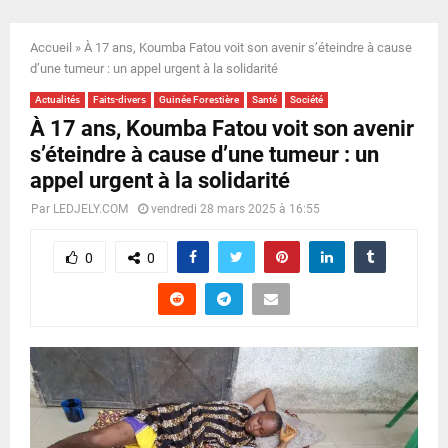
E
Accueil
»
À 17 ans, Koumba Fatou voit son avenir s’éteindre à cause
N
d’une tumeur : un appel urgent à la solidarité
Actualités
Faits-divers
Guinée Forestière
Santé
Société
U
À 17 ans, Koumba Fatou voit son avenir
s’éteindre à cause d’une tumeur : un
appel urgent à la solidarité
Par
LEDJELY.COM
vendredi 28 mars 2025 à 16:55
0
0