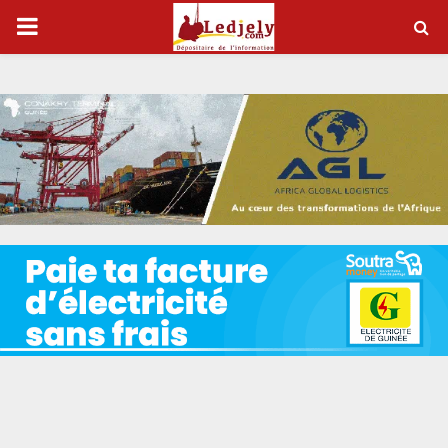
P
R
I
M
A
R
Y
M