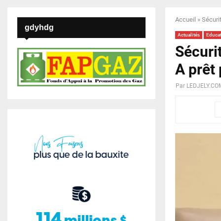
Accueil
»
Sécuri
gdyhdg
Actualités
Educa
Sécurit
A prêt
Par
LEDJELY.CO