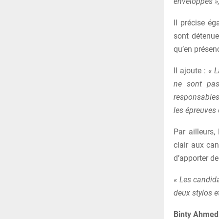
enveloppes »
Il précise ég
sont détenues
qu’en présenc
Il ajoute :
« L
ne sont pas
responsables 
les épreuves 
Par ailleurs
clair aux can
d’apporter de
« Les candid
deux stylos 
Binty Ahmed