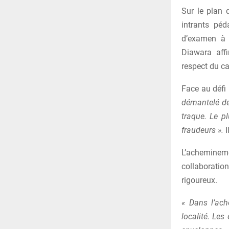
Sur le plan d
intrants péd
d’examen à 
Diawara affi
respect du ca
Face au défi 
démantelé de
traque. Le p
fraudeurs ».
I
L’achemine
collaboratio
rigoureux.
« Dans l’ach
localité. Les