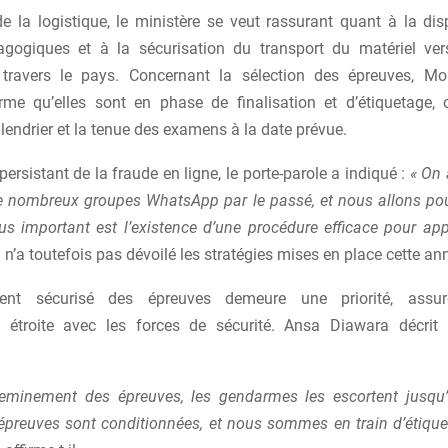
e la logistique, le ministère se veut rassurant quant à la dis
agogiques et à la sécurisation du transport du matériel ver
travers le pays. Concernant la sélection des épreuves, 
rme qu’elles sont en phase de finalisation et d’étiquetage, 
lendrier et la tenue des examens à la date prévue.
persistant de la fraude en ligne, le porte-parole a indiqué :
« On 
 nombreux groupes WhatsApp par le passé, et nous allons pou
lus important est l’existence d’une procédure efficace pour ap
l n’a toutefois pas dévoilé les stratégies mises en place cette an
ment sécurisé des épreuves demeure une priorité, assu
n étroite avec les forces de sécurité. Ansa Diawara décrit 
eminement des épreuves, les gendarmes les escortent jusqu’
 épreuves sont conditionnées, et nous sommes en train d’étique