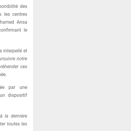
ponibilité des
s les centres
Mohamed Ansa
confirmant le
a interpellé et
rsuivre notre
préhender ces
née.
rée par une
un dispositif
à la dernière
ter toutes les