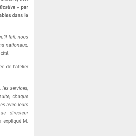
ficative »
par
ables dans le
u’il fait, nous
ens nationaux,
icité.
e de l’atelier
 les services,
suite, chaque
les avec leurs
ue directeur
 expliqué M.