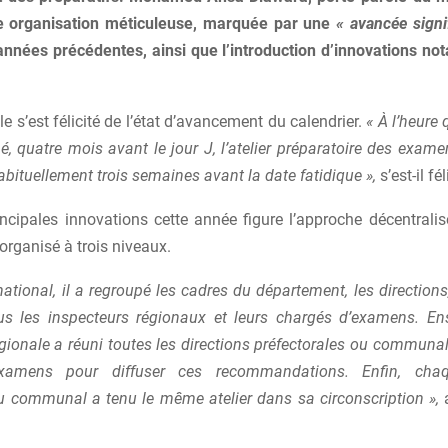
e organisation méticuleuse, marquée par une
« avancée signi
années précédentes, ainsi que l’introduction d’innovations not
le s’est félicité de l’état d’avancement du calendrier.
« À l’heure q
, quatre mois avant le jour J, l’atelier préparatoire des exam
habituellement trois semaines avant la date fatidique »,
s’est-il fél
ncipales innovations cette année figure l’approche décentralisé
 organisé à trois niveaux.
ational, il a regroupé les cadres du département, les directions,
us les inspecteurs régionaux et leurs chargés d’examens. En
gionale a réuni toutes les directions préfectorales ou communa
xamens pour diffuser ces recommandations. Enfin, chaq
ou communal a tenu le même atelier dans sa circonscription »,
a