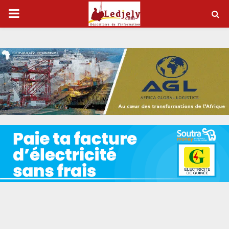
P
R
I
M
A
R
Y
M