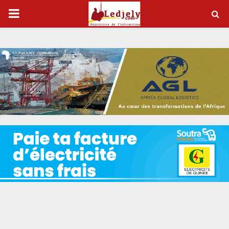
P
R
I
M
A
R
Y
M