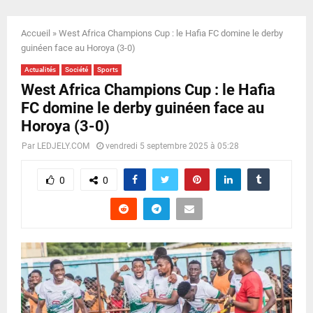
E
Accueil
»
West Africa Champions Cup : le Hafia FC domine le derby
N
guinéen face au Horoya (3-0)
Actualités
Société
Sports
U
West Africa Champions Cup : le Hafia
FC domine le derby guinéen face au
Horoya (3-0)
Par
LEDJELY.COM
vendredi 5 septembre 2025 à 05:28
0
0