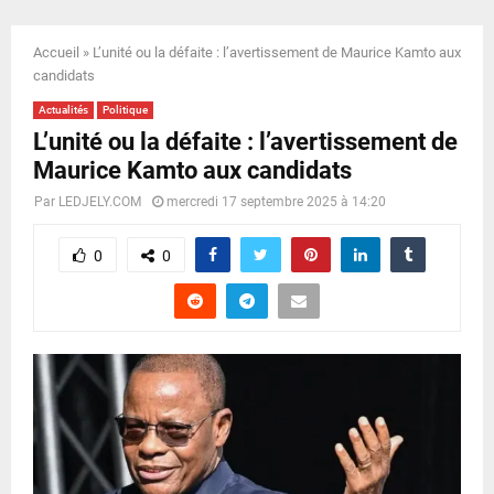
E
Accueil
»
L’unité ou la défaite : l’avertissement de Maurice Kamto aux
N
candidats
Actualités
Politique
U
L’unité ou la défaite : l’avertissement de
Maurice Kamto aux candidats
Par
LEDJELY.COM
mercredi 17 septembre 2025 à 14:20
0
0