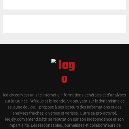
ledjely.com est un site internet d’informations générales et d’analyses
sur la Guinée, l’Afrique et le monde. S’appuyant sur le dynamisme de
sa jeune équipe, il propose à ses lecteurs des informations et des
analyses fraiches, diverses et variées. Outre sa pro-activité,
ledjely.com entend bâtir sa réputation sur son indépendance et son
impartialité. Les responsables, journalistes et collaborateurs de