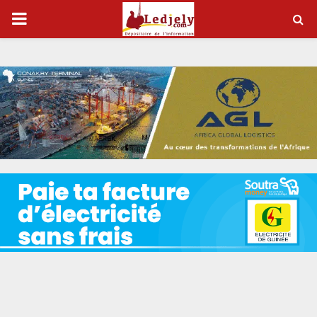
P
R
I
M
A
R
Y
M