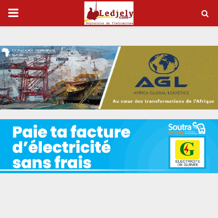
P
R
I
M
A
R
Y
M