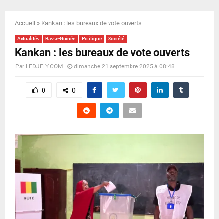
E
Accueil
»
Kankan : les bureaux de vote ouverts
N
Actualités
Basse-Guinée
Politique
Société
Kankan : les bureaux de vote ouverts
U
Par
LEDJELY.COM
dimanche 21 septembre 2025 à 08:48
0
0