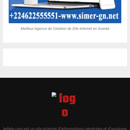
Meilleur Agence de Création de Site Internet en Guinée
ledjely.com est un site internet d’informations générales et d’analyses