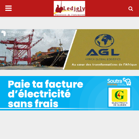
P
R
I
M
A
R
Y
M