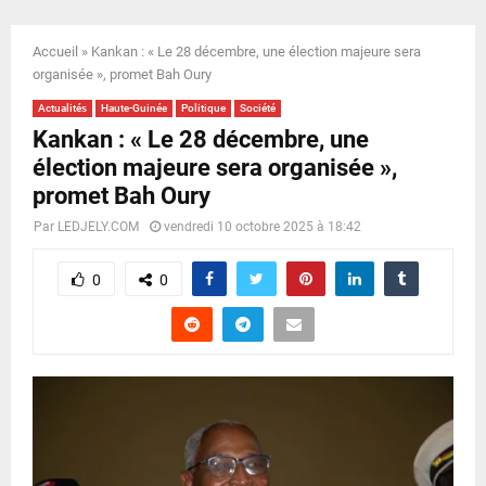
E
Accueil
»
Kankan : « Le 28 décembre, une élection majeure sera
N
organisée », promet Bah Oury
Actualités
Haute-Guinée
Politique
Société
U
Kankan : « Le 28 décembre, une
élection majeure sera organisée »,
promet Bah Oury
Par
LEDJELY.COM
vendredi 10 octobre 2025 à 18:42
0
0