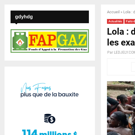
Accueil
»
Lola :
gdyhdg
Actualités
Faits-
Lola :
les ex
Par
LEDJELY.CO