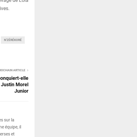
levage de Lola
ives.
N'ZÉRÉKORÉ
ROCHAIN ARTICLE
onquiert-elle
 Justin Morel
Junior
s sur la
e équipe, il
erses et