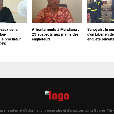
avaux de la
Affrontements à Mandiana :
Sanoyah : le co
dou-
23 suspects aux mains des
d’un Libérien d
 le procureur
enquêteurs
enquête ouvert
PRES
un site internet d’informations générales et d’analyses sur la Guinée, l’Afr