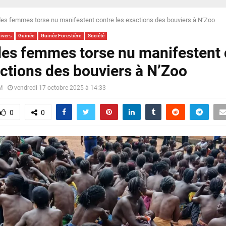
 des femmes torse nu manifestent contre les exactions des bouviers à N’Zoo
divers
Guinée
Guinée Forestière
Société
 des femmes torse nu manifestent 
actions des bouviers à N’Zoo
M
vendredi 17 octobre 2025 à 14:33
0
0