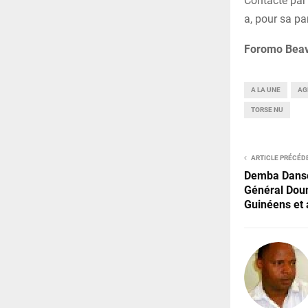
Contacté par 
a, pour sa pa
Foromo Beav
A LA UNE
AG
TORSE NU
ARTICLE PRÉCÉD
Demba Danso
Général Doum
Guinéens et