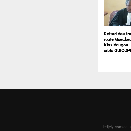
Retard des tr
route Guecké
Kissidougou :
cible GUICO
ledjely.com est 