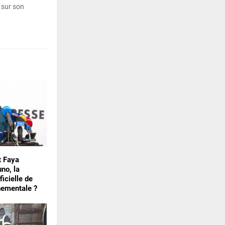
 sur son
st Faya
no, la
ficielle de
nementale ?