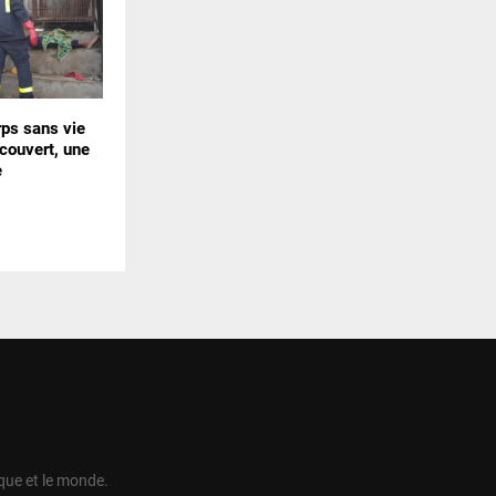
rps sans vie
écouvert, une
e
ique et le monde.