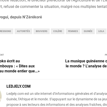
notre rédaction, le directeur préfectoral de l’Agriculture et de l’É
rt, refusé de commenter la situation, malgré nos multiples tentat
ogui, depuis N’Zérékoré
RESSIONS
AUTORITÉS
BOUVIERS
COLÈRE
FEMMES
GUINÉE
LOLA
ENT
P
ko écrit au
La musique guinéenne c
bouya : « Dites aux
le monde ? L’analyse de
 au monde entier que…»
LEDJELY.COM
Ledjely.com est un site internet d’informations générales et d’analyse
Guinée, l’Afrique et le monde. S’appuyant sur le dynamisme de sa jeun
propose à ses lecteurs des informations et des analyses fraîches, div