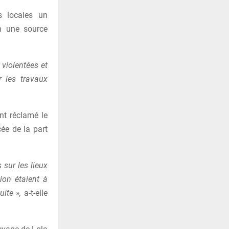
s locales un
n une source
violentées et
r les travaux
nt réclamé le
cée de la part
 sur les lieux
tion étaient à
ite »,
a-t-elle