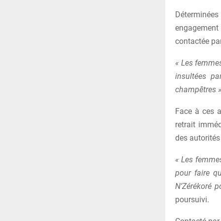
Déterminées
engagement 
contactée par
« Les femmes
insultées pa
champêtres »
Face à ces a
retrait imméd
des autorité
« Les femmes 
pour faire qu
N’Zérékoré po
poursuivi.