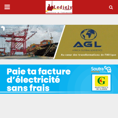
P
R
I
M
A
R
Y
M