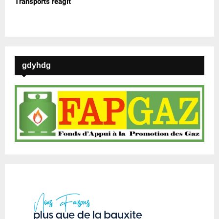
Transports réagit
gdyhdg