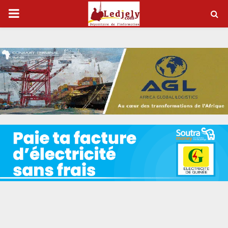
P
R
I
M
A
R
Y
M