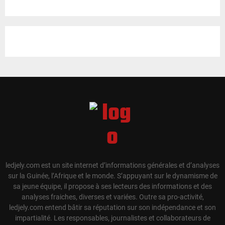
ledjely.com est un site internet d’informations générales et d’analyses
sur la Guinée, l’Afrique et le monde. S’appuyant sur le dynamisme de
sa jeune équipe, il propose à ses lecteurs des informations et des
analyses fraiches, diverses et variées. Outre sa pro-activité,
ledjely.com entend bâtir sa réputation sur son indépendance et son
impartialité. Les responsables, journalistes et collaborateurs de