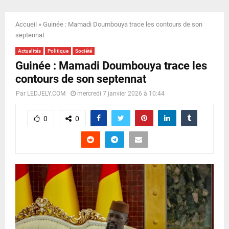
E
Accueil
»
Guinée : Mamadi Doumbouya trace les contours de son
N
septennat
Actualités
Politique
Société
U
Guinée : Mamadi Doumbouya trace les
contours de son septennat
Par
LEDJELY.COM
mercredi 7 janvier 2026 à 10:44
0
0