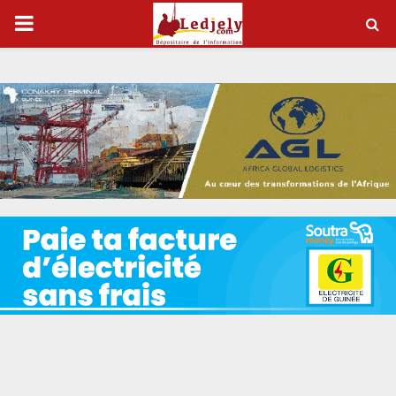
P
R
I
M
A
R
Y
M