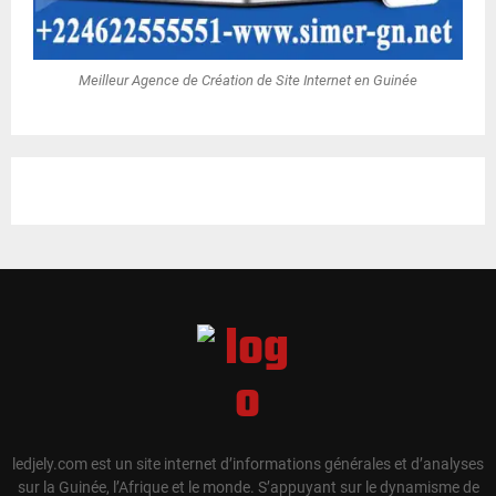
Meilleur Agence de Création de Site Internet en Guinée
ledjely.com est un site internet d’informations générales et d’analyses
sur la Guinée, l’Afrique et le monde. S’appuyant sur le dynamisme de