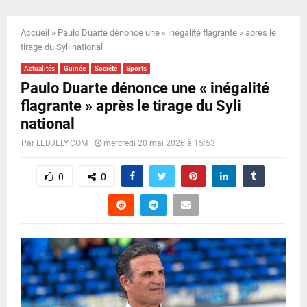
E
Accueil
»
Paulo Duarte dénonce une « inégalité flagrante » après le
N
tirage du Syli national
Actualités
Guinée
Société
Sports
U
Paulo Duarte dénonce une « inégalité
flagrante » après le tirage du Syli
national
Par
LEDJELY.COM
mercredi 20 mai 2026 à 15:53
0
0