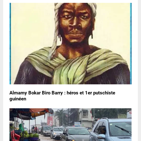
Almamy Bokar Biro Barry : héros et 1er putschiste
guinéen