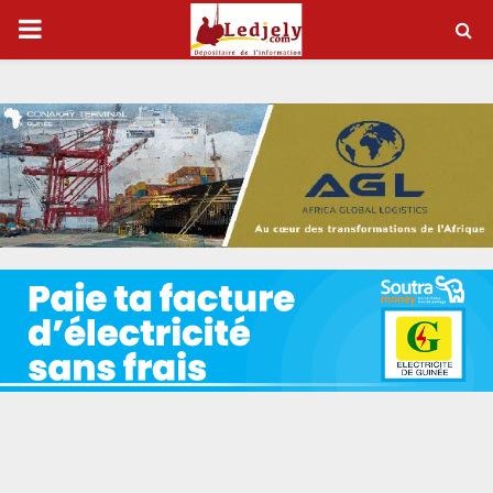
P
R
I
M
A
R
Y
M