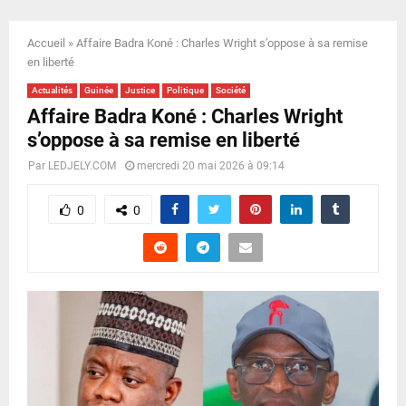
E
Accueil
»
Affaire Badra Koné : Charles Wright s’oppose à sa remise
N
en liberté
Actualités
Guinée
Justice
Politique
Société
U
Affaire Badra Koné : Charles Wright
s’oppose à sa remise en liberté
Par
LEDJELY.COM
mercredi 20 mai 2026 à 09:14
0
0