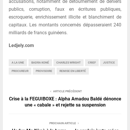
accusations, notamment de détournement de deniers
publics, corruption, faux en écritures publiques,
escroquerie, enrichissement illicite et blanchiment de
capitaux. Les montants concernés dépasseraient 240
milliards de francs guinéens.
Ledjely.com
A LA UNE
BADRA KONÉ
CHARLES WRIGHT
CRIEF
JUSTICE
PROCUREUR
PROVISOIRE
REMISE EN LIBERTÉ
ARTICLE PRÉCÉDENT
Crise à la FEGUIBOXE : Alpha Amadou Baldé dénonce
une « cabale » et rejette sa suspension
PROCHAIN ARTICLE