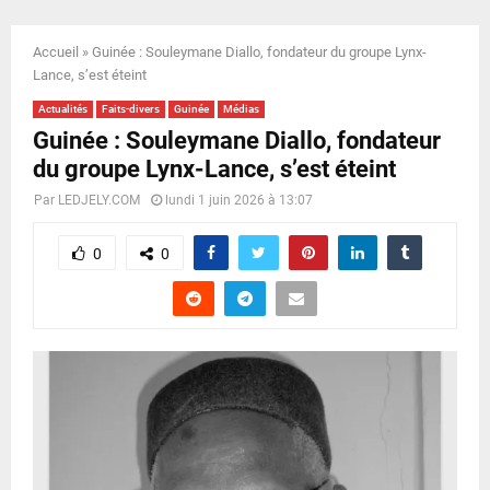
E
Accueil
»
Guinée : Souleymane Diallo, fondateur du groupe Lynx-
N
Lance, s’est éteint
Actualités
Faits-divers
Guinée
Médias
U
Guinée : Souleymane Diallo, fondateur
du groupe Lynx-Lance, s’est éteint
Par
LEDJELY.COM
lundi 1 juin 2026 à 13:07
0
0