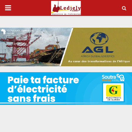
P
R
I
M
A
R
Y
M