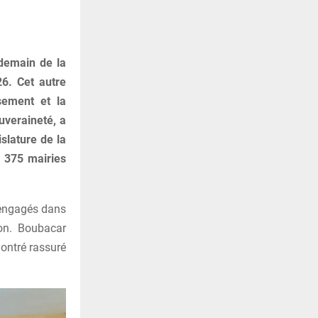
ndemain de la
6. Cet autre
sement et la
uveraineté, a
slature de la
 375 mairies
s engagés dans
ion. Boubacar
ontré rassuré