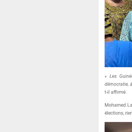
« Les Guiné
démocratie, à
t-il affirmé.
Mohamed Lami
élections, ri