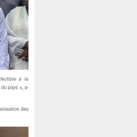
ectible à la
é du pays
»,
a-
anisation des