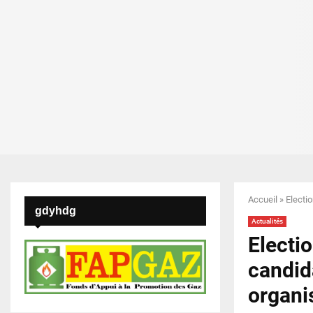
Accueil
»
Electi
gdyhdg
Actualités
Electi
candid
organi