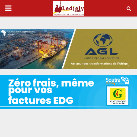
P
R
I
M
A
R
Y
M