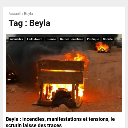
E
Accueil
»
Beyla
N
Tag : Beyla
U
Actualités
Faits-divers
Guinée
Guinée Forestière
Politique
Société
Beyla : incendies, manifestations et tensions, le
scrutin laisse des traces