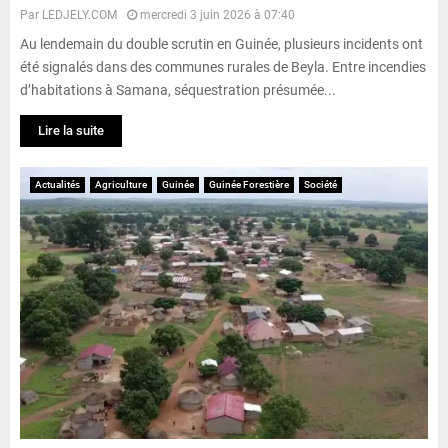
Par
LEDJELY.COM
mercredi 3 juin 2026 à 07:40
Au lendemain du double scrutin en Guinée, plusieurs incidents ont
été signalés dans des communes rurales de Beyla. Entre incendies
d’habitations à Samana, séquestration présumée...
Lire la suite
Actualités
Agriculture
Guinée
Guinée Forestière
Société