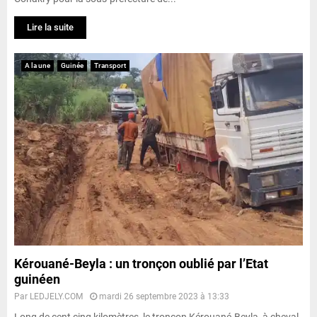
Lire la suite
A la une
Guinée
Transport
Kérouané-Beyla : un tronçon oublié par l’Etat
guinéen
Par
LEDJELY.COM
mardi 26 septembre 2023 à 13:33
Long de cent cinq kilomètres, le tronçon Kérouané-Beyla, à cheval