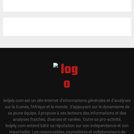
ledjely.com est un site internet d’informations générales et d’analyses
sur la Guinée, l’Afrique et le monde. S’appuyant sur le dynamisme de
sa jeune équipe, il propose à ses lecteurs des informations et des
analyses fraiches, diverses et variées. Outre sa pro-activité,
ledjely.com entend bâtir sa réputation sur son indépendance et son
impartialité. Les responsables, journalistes et collaborateurs de