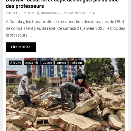
des professeurs
Par
LEDJELY.COM
dimanche 22 janvier 2023 à 11:16
A Conakry, les travaux dits de récupération des domaines de l’Etat
ne connaissent pas de répit. Ce samedi 21 janvier 2023, le bloc des
professeurs,...
Lire la suite
A la une
Actualités
Guinée
Justice
Politique