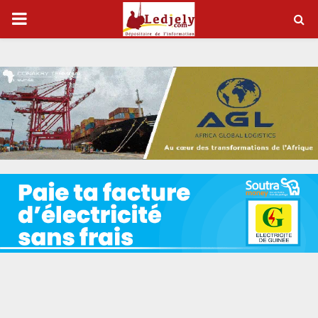
P
R
I
M
A
R
Y
M