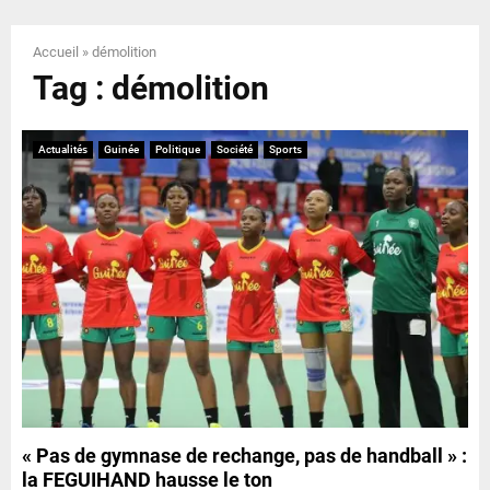
E
Accueil
»
démolition
N
Tag : démolition
U
Actualités
Guinée
Politique
Société
Sports
« Pas de gymnase de rechange, pas de handball » :
la FEGUIHAND hausse le ton