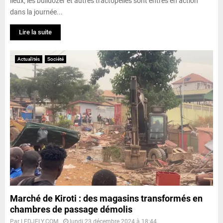
lieux, les bulldozer et autres tractopelles sont entrés en action
dans la journée...
Lire la suite
Actualités
Société
Marché de Kiroti : des magasins transformés en
chambres de passage démolis
Par
LEDJELY.COM
lundi 23 décembre 2024 à 18:44