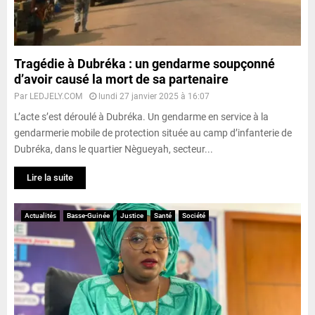
Tragédie à Dubréka : un gendarme soupçonné
d’avoir causé la mort de sa partenaire
Par
LEDJELY.COM
lundi 27 janvier 2025 à 16:07
L’acte s’est déroulé à Dubréka. Un gendarme en service à la
gendarmerie mobile de protection située au camp d’infanterie de
Dubréka, dans le quartier Nègueyah, secteur...
Lire la suite
Actualités
Basse-Guinée
Justice
Santé
Société