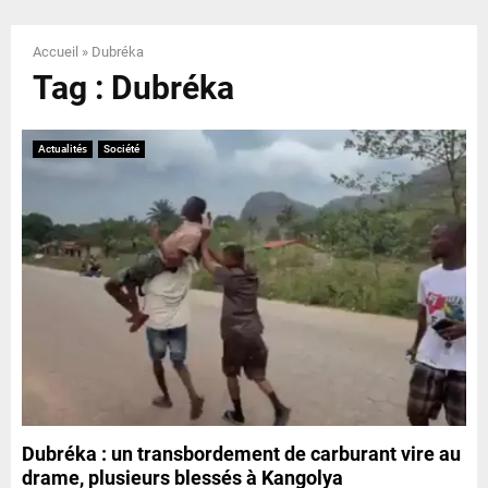
E
Accueil
»
Dubréka
N
Tag : Dubréka
U
Actualités
Société
Dubréka : un transbordement de carburant vire au
drame, plusieurs blessés à Kangolya