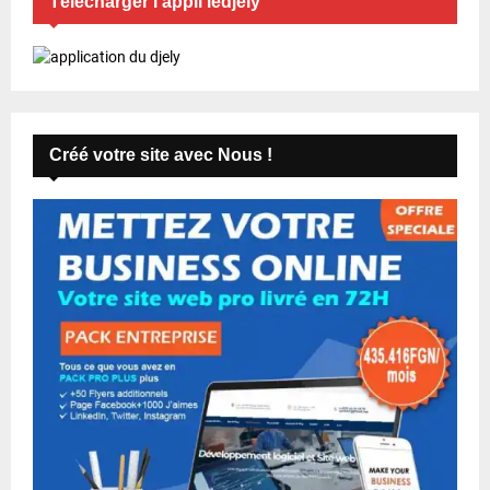
Télécharger l’appli ledjely
t
i
o
n
Créé votre site avec Nous !
s