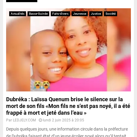
Actualités
Basse-Guinée
Faits-divers
Jeunesse
Justice
Société
Dubréka : Laïssa Quenum brise le silence sur la
mort de son fils «Mon fils ne s’est pas noyé, il a été
frappé à mort et jeté dans l’eau »
Par
LEDJELY.COM
lundi 2 juin 2025 à 20:05
Depuis quelques jours, une information circule dans la préfecture
de Dubréka faisant état d’un jeune écolier noyé alors qu’il tentait