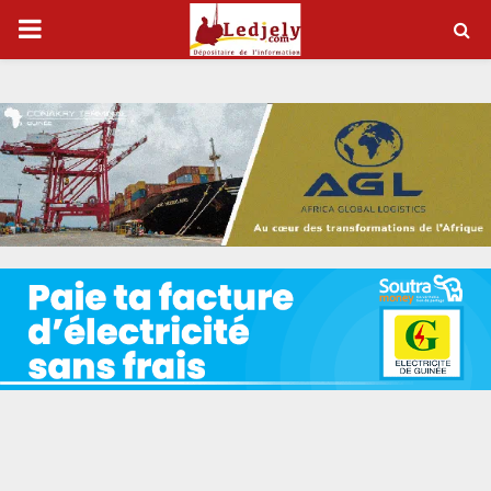
P
R
I
M
A
R
Y
M