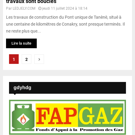
travaux sont bouclés
Par
LEDJELY.COM
jeudi 11 juillet 2024 à 18:14
Les travaux de construction du Pont unique de Tanènè, situé à
une centaine de kilomètres de Conakry, sont presque terminés. Il
ne reste plus que...
Lire la suite
P
1
2
a
g
gdyhdg
i
n
a
t