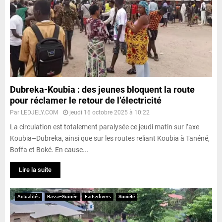
Dubreka-Koubia : des jeunes bloquent la route
pour réclamer le retour de l’électricité
Par
LEDJELY.COM
jeudi 16 octobre 2025 à 10:22
La circulation est totalement paralysée ce jeudi matin sur l’axe
Koubia–Dubreka, ainsi que sur les routes reliant Koubia à Tanéné,
Boffa et Boké. En cause...
Lire la suite
Actualités
Basse-Guinée
Faits-divers
Société