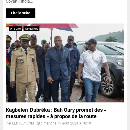
Coyah-Kindia...
Lire la suite
A la une
Actualités
Kagbélen-Dubréka : Bah Oury promet des «
mesures rapides » à propos de la route
Par
LEDJELY.COM
dimanche 11 août 2024 à 18:19