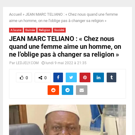
E
Accueil
»
JEAN MARC TELIANO : « Chez nous quand une femme
N
aime un homme, on ne l’oblige pas à changer sa religion »
A la une
Guinée
Religion
Société
U
JEAN MARC TELIANO : « Chez nous
quand une femme aime un homme, on
ne l’oblige pas à changer sa religion »
Par
LEDJELY.COM
lundi 9 mai 2022 à 21:35
0
0