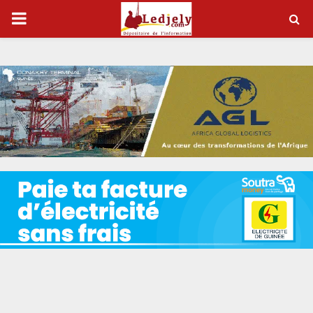
P
R
I
M
A
R
Y
M