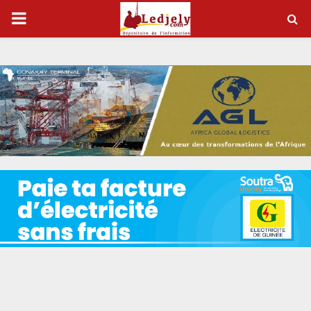
P
R
I
M
A
R
Y
M