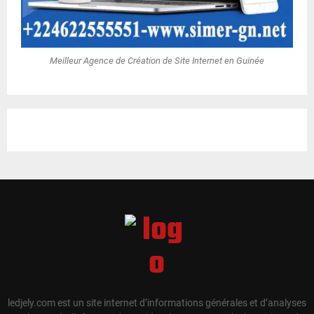
Meilleur Agence de Création de Site Internet en Guinée
ledjely.com est un site internet d’informations générales et d’analyses