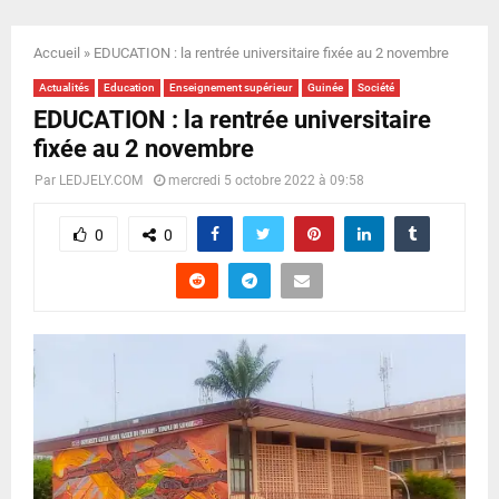
E
Accueil
»
EDUCATION : la rentrée universitaire fixée au 2 novembre
N
Actualités
Education
Enseignement supérieur
Guinée
Société
EDUCATION : la rentrée universitaire
U
fixée au 2 novembre
Par
LEDJELY.COM
mercredi 5 octobre 2022 à 09:58
0
0