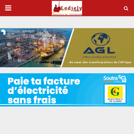
P
R
I
M
A
R
Y
M