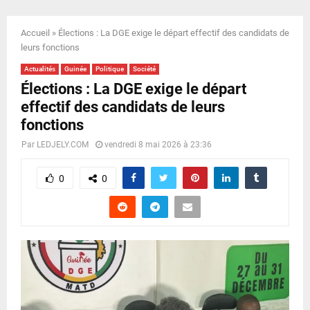
E
Accueil
»
Élections : La DGE exige le départ effectif des candidats de
N
leurs fonctions
Actualités
Guinée
Politique
Société
U
Élections : La DGE exige le départ
effectif des candidats de leurs
fonctions
Par
LEDJELY.COM
vendredi 8 mai 2026 à 23:36
0
0